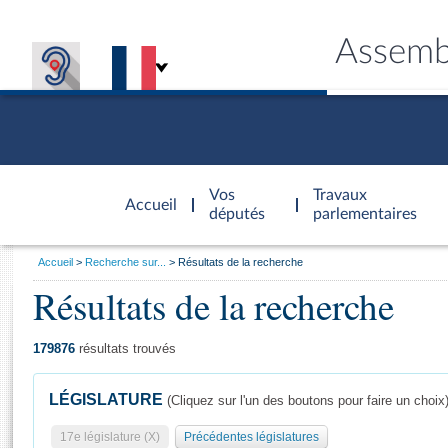
Assemb
Accèder à
la page
Vos
Travaux
Accueil
d'accueil
députés
parlementaires
Vous
Accueil
Recherche sur...
Résultats de la recherche
êtes
Résultats de la recherche
Général
ici
CONNEX
TRAVA
CONNA
DÉC
:
179876
résultats trouvés
LÉGISLATURE
(Cliquez sur l'un des boutons pour faire un choix
17e législature (X)
Précédentes législatures