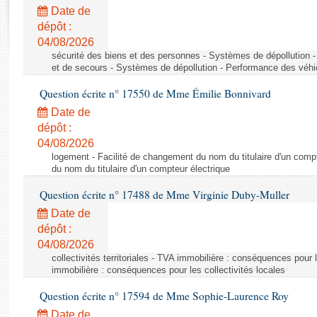
Rapports d'enquête
Date de
Rapports législatifs
dépôt :
Rapports sur l'application des lois
04/08/2026
Baromètre de l’application des lois
sécurité des biens et des personnes - Systèmes de dépollution 
et de secours - Systèmes de dépollution - Performance des véhi
Question écrite n° 17550 de Mme Émilie Bonnivard
Dossiers législatifs
Date de
Budget et sécurité sociale
dépôt :
Questions écrites et orales
04/08/2026
Comptes rendus des débats
logement - Facilité de changement du nom du titulaire d'un compt
du nom du titulaire d'un compteur électrique
Question écrite n° 17488 de Mme Virginie Duby-Muller
Date de
dépôt :
04/08/2026
collectivités territoriales - TVA immobilière : conséquences pour 
immobilière : conséquences pour les collectivités locales
Question écrite n° 17594 de Mme Sophie-Laurence Roy
Date de