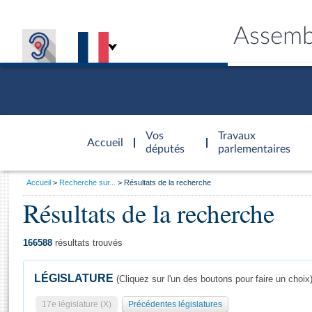
Assemb
Accèder à
la page
Vos
Travaux
Accueil
d'accueil
députés
parlementaires
Vous
Accueil
Recherche sur...
Résultats de la recherche
êtes
Résultats de la recherche
Général
ici
CONNEX
TRAVA
CONNA
DÉC
:
166588
résultats trouvés
LÉGISLATURE
(Cliquez sur l'un des boutons pour faire un choix
17e législature (X)
Précédentes législatures