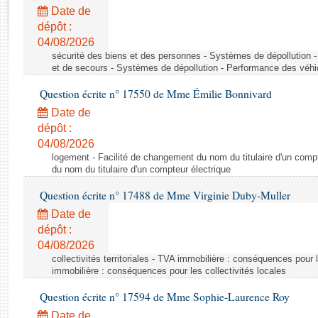
Rapports d'enquête
Date de
Rapports législatifs
dépôt :
Rapports sur l'application des lois
04/08/2026
Baromètre de l’application des lois
sécurité des biens et des personnes - Systèmes de dépollution 
et de secours - Systèmes de dépollution - Performance des véhi
Question écrite n° 17550 de Mme Émilie Bonnivard
Dossiers législatifs
Date de
Budget et sécurité sociale
dépôt :
Questions écrites et orales
04/08/2026
Comptes rendus des débats
logement - Facilité de changement du nom du titulaire d'un compt
du nom du titulaire d'un compteur électrique
Question écrite n° 17488 de Mme Virginie Duby-Muller
Date de
dépôt :
04/08/2026
collectivités territoriales - TVA immobilière : conséquences pour 
immobilière : conséquences pour les collectivités locales
Question écrite n° 17594 de Mme Sophie-Laurence Roy
Date de