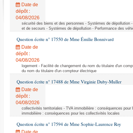
Rapports d'enquête
Date de
Rapports législatifs
dépôt :
Rapports sur l'application des lois
04/08/2026
Baromètre de l’application des lois
sécurité des biens et des personnes - Systèmes de dépollution 
et de secours - Systèmes de dépollution - Performance des véhi
Question écrite n° 17550 de Mme Émilie Bonnivard
Dossiers législatifs
Date de
Budget et sécurité sociale
dépôt :
Questions écrites et orales
04/08/2026
Comptes rendus des débats
logement - Facilité de changement du nom du titulaire d'un compt
du nom du titulaire d'un compteur électrique
Question écrite n° 17488 de Mme Virginie Duby-Muller
Date de
dépôt :
04/08/2026
collectivités territoriales - TVA immobilière : conséquences pour 
immobilière : conséquences pour les collectivités locales
Question écrite n° 17594 de Mme Sophie-Laurence Roy
Date de