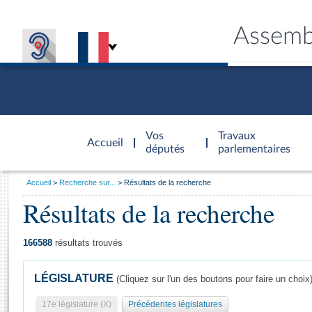
Assemb
Accèder à
la page
Vos
Travaux
Accueil
d'accueil
députés
parlementaires
Vous
Accueil
Recherche sur...
Résultats de la recherche
êtes
Résultats de la recherche
Général
ici
CONNEX
TRAVA
CONNA
DÉC
:
166588
résultats trouvés
LÉGISLATURE
(Cliquez sur l'un des boutons pour faire un choix
17e législature (X)
Précédentes législatures