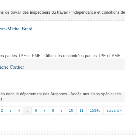
ons de travail des inspecteurs du travail - Indépendance et conditions de
ean-Michel Brard
rées par les TPE et PME - Difficultés rencontrées par les TPE et PME
ierre Cordier
sés dans le département des Ardennes - Accès aux soins spécialisés
es
2
3
4
5
6
7
8
9
10
11
15346
suivant »