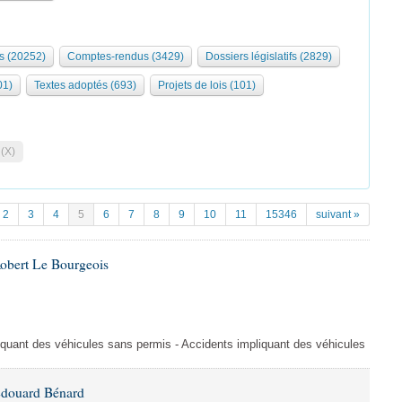
s (20252)
Comptes-rendus (3429)
Dossiers législatifs (2829)
01)
Textes adoptés (693)
Projets de lois (101)
 (X)
2
3
4
5
6
7
8
9
10
11
15346
suivant »
Robert Le Bourgeois
liquant des véhicules sans permis - Accidents impliquant des véhicules
Édouard Bénard