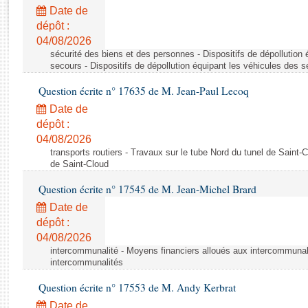
Rapports d'enquête
Date de
Rapports législatifs
dépôt :
Rapports sur l'application des lois
04/08/2026
Baromètre de l’application des lois
sécurité des biens et des personnes - Dispositifs de dépollution
secours - Dispositifs de dépollution équipant les véhicules des 
Question écrite n° 17635 de M. Jean-Paul Lecoq
Dossiers législatifs
Date de
Budget et sécurité sociale
dépôt :
Questions écrites et orales
04/08/2026
Comptes rendus des débats
transports routiers - Travaux sur le tube Nord du tunel de Saint-
de Saint-Cloud
Question écrite n° 17545 de M. Jean-Michel Brard
Date de
dépôt :
04/08/2026
intercommunalité - Moyens financiers alloués aux intercommunal
intercommunalités
Question écrite n° 17553 de M. Andy Kerbrat
Date de