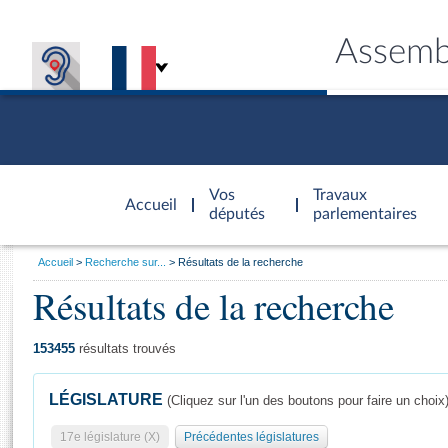
Assemb
Accèder à
la page
Vos
Travaux
Accueil
d'accueil
députés
parlementaires
Vous
Accueil
Recherche sur...
Résultats de la recherche
êtes
Résultats de la recherche
Général
ici
CONNEX
TRAVA
CONNA
DÉC
:
153455
résultats trouvés
LÉGISLATURE
(Cliquez sur l'un des boutons pour faire un choix
17e législature (X)
Précédentes législatures