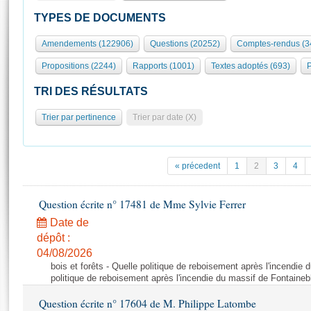
S'id
Présidence
Séance publique
Rôle et pouvoirs de l'Assemblée
Visiter l'Assemblée
TYPES DE DOCUMENTS
Fiches « Connaissance de l’Assemblée »
577 députés
Commissions et autres organes
Visite virtuelle du palais Bourbon
Amendements (122906)
Questions (20252)
Comptes-rendus (3
Organisation de l'Assemblée
Groupes politiques
Europe et International
Assister à une séance
Mot
Propositions (2244)
Rapports (1001)
Textes adoptés (693)
P
Présidence
Conférence des Présidents
Bureau
Collège des Ques
Élections législatives
Contrôle et évaluation
Accès des chercheurs à l’Assemblée
TRI DES RÉSULTATS
Congrès
Les évènements
S'inscrire
Trier par pertinence
Trier par date (X)
Pétitions
Statistiques et chiffres clés
Transparence et déontologie
Vous n'ave
Patrimoine
E
Documents de référence
« précedent
1
2
3
4
La Bibliothèque
( Constitution | Règlement de l'Assemblée ... )
Documents parlementaires
Les archives
Question écrite n° 17481 de Mme Sylvie Ferrer
Projets de loi
Contacts et plan d'accès
Date de
Propositions de loi
Histoire
Photos libres de droit
dépôt :
Amendements
Juniors
04/08/2026
Textes adoptés
bois et forêts - Quelle politique de reboisement après l'incendie
Anciennes législatures
politique de reboisement après l'incendie du massif de Fontaineb
Liens vers les sites publics
Rapports d'information
Question écrite n° 17604 de M. Philippe Latombe