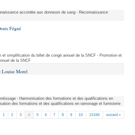
nnaissance accordée aux donneurs de sang - Reconnaissance
Denis Fégné
on et simplification du billet de congé annuel de la SNCF - Promotion et
 annuel de la SNCF
e Louise Morel
entissage - Harmonisation des formations et des qualifications en
sation des formations et des qualifications en ramonage et fumisterie
1
2
3
4
5
6
7
8
9
10
15346
suivant »