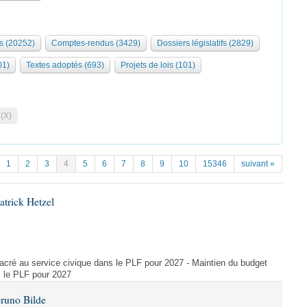
s (20252)
Comptes-rendus (3429)
Dossiers législatifs (2829)
01)
Textes adoptés (693)
Projets de lois (101)
 (X)
1
2
3
4
5
6
7
8
9
10
15346
suivant »
atrick Hetzel
acré au service civique dans le PLF pour 2027 - Maintien du budget
s le PLF pour 2027
Bruno Bilde