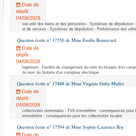
Rapports d'enquête
Date de
Rapports législatifs
dépôt :
Rapports sur l'application des lois
04/08/2026
Baromètre de l’application des lois
sécurité des biens et des personnes - Systèmes de dépollution 
et de secours - Systèmes de dépollution - Performance des véhi
Question écrite n° 17550 de Mme Émilie Bonnivard
Dossiers législatifs
Date de
Budget et sécurité sociale
dépôt :
Questions écrites et orales
04/08/2026
Comptes rendus des débats
logement - Facilité de changement du nom du titulaire d'un compt
du nom du titulaire d'un compteur électrique
Question écrite n° 17488 de Mme Virginie Duby-Muller
Date de
dépôt :
04/08/2026
collectivités territoriales - TVA immobilière : conséquences pour 
immobilière : conséquences pour les collectivités locales
Question écrite n° 17594 de Mme Sophie-Laurence Roy
Date de