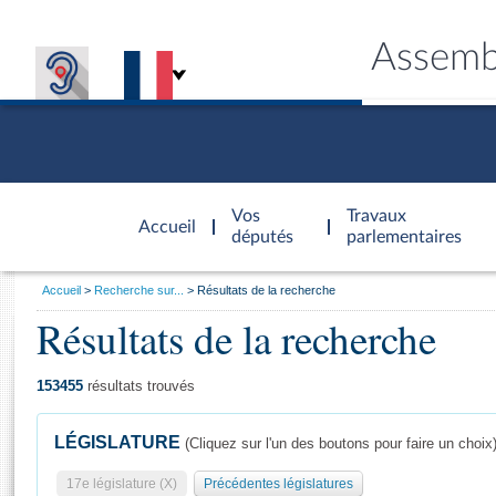
Assemb
Accèder à
la page
Vos
Travaux
Accueil
d'accueil
députés
parlementaires
Vous
Accueil
Recherche sur...
Résultats de la recherche
êtes
Résultats de la recherche
Général
ici
CONNEX
TRAVA
CONNA
DÉC
:
153455
résultats trouvés
LÉGISLATURE
(Cliquez sur l'un des boutons pour faire un choix
17e législature (X)
Précédentes législatures