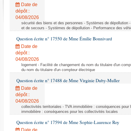
Rapports d'enquête
Date de
Rapports législatifs
dépôt :
Rapports sur l'application des lois
04/08/2026
Baromètre de l’application des lois
sécurité des biens et des personnes - Systèmes de dépollution 
et de secours - Systèmes de dépollution - Performance des véhi
Question écrite n° 17550 de Mme Émilie Bonnivard
Dossiers législatifs
Date de
Budget et sécurité sociale
dépôt :
Questions écrites et orales
04/08/2026
Comptes rendus des débats
logement - Facilité de changement du nom du titulaire d'un compt
du nom du titulaire d'un compteur électrique
Question écrite n° 17488 de Mme Virginie Duby-Muller
Date de
dépôt :
04/08/2026
collectivités territoriales - TVA immobilière : conséquences pour 
immobilière : conséquences pour les collectivités locales
Question écrite n° 17594 de Mme Sophie-Laurence Roy
Date de