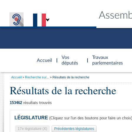
Assemb
Accèder à
la page
Vos
Travaux
Accueil
d'accueil
députés
parlementaires
Vous
Accueil
Recherche sur...
Résultats de la recherche
êtes
Résultats de la recherche
Général
ici
CONNEX
TRAVA
CONNA
DÉC
:
153462
résultats trouvés
LÉGISLATURE
(Cliquez sur l'un des boutons pour faire un choix
17e législature (X)
Précédentes législatures