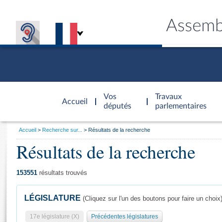
Assemb
Accèder à
la page
Vos
Travaux
Accueil
d'accueil
députés
parlementaires
Vous
Accueil
Recherche sur...
Résultats de la recherche
êtes
Résultats de la recherche
Général
ici
CONNEX
TRAVA
CONNA
DÉC
:
153551
résultats trouvés
LÉGISLATURE
(Cliquez sur l'un des boutons pour faire un choix
17e législature (X)
Précédentes législatures