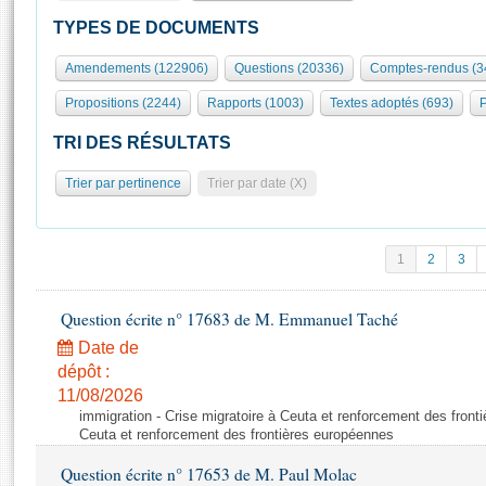
S'id
Présidence
Séance publique
Rôle et pouvoirs de l'Assemblée
Visiter l'Assemblée
TYPES DE DOCUMENTS
Fiches « Connaissance de l’Assemblée »
577 députés
Commissions et autres organes
Visite virtuelle du palais Bourbon
Amendements (122906)
Questions (20336)
Comptes-rendus (3
Organisation de l'Assemblée
Groupes politiques
Europe et International
Assister à une séance
Mot
Propositions (2244)
Rapports (1003)
Textes adoptés (693)
P
Présidence
Conférence des Présidents
Bureau
Collège des Ques
Élections législatives
Contrôle et évaluation
Accès des chercheurs à l’Assemblée
TRI DES RÉSULTATS
Congrès
Les évènements
S'inscrire
Trier par pertinence
Trier par date (X)
Pétitions
Statistiques et chiffres clés
Transparence et déontologie
Vous n'ave
Patrimoine
E
Documents de référence
1
2
3
La Bibliothèque
( Constitution | Règlement de l'Assemblée ... )
Documents parlementaires
Les archives
Question écrite n° 17683 de M. Emmanuel Taché
Projets de loi
Contacts et plan d'accès
Date de
Propositions de loi
Histoire
Photos libres de droit
dépôt :
Amendements
Juniors
11/08/2026
Textes adoptés
immigration - Crise migratoire à Ceuta et renforcement des front
Anciennes législatures
Ceuta et renforcement des frontières européennes
Liens vers les sites publics
Rapports d'information
Question écrite n° 17653 de M. Paul Molac