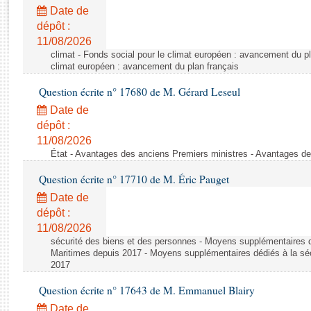
Rapports d'enquête
Date de
Rapports législatifs
dépôt :
Rapports sur l'application des lois
11/08/2026
Baromètre de l’application des lois
climat - Fonds social pour le climat européen : avancement du pl
climat européen : avancement du plan français
Question écrite n° 17680 de M. Gérard Leseul
Dossiers législatifs
Date de
Budget et sécurité sociale
dépôt :
Questions écrites et orales
11/08/2026
Comptes rendus des débats
État - Avantages des anciens Premiers ministres - Avantages de
Question écrite n° 17710 de M. Éric Pauget
Date de
dépôt :
11/08/2026
sécurité des biens et des personnes - Moyens supplémentaires dé
Maritimes depuis 2017 - Moyens supplémentaires dédiés à la séc
2017
Question écrite n° 17643 de M. Emmanuel Blairy
Date de