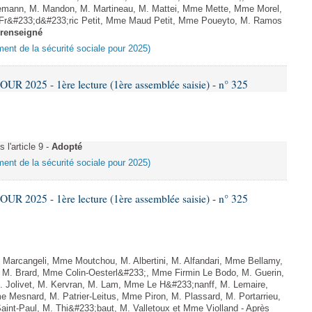
mann, M. Mandon, M. Martineau, M. Mattei, Mme Mette, Mme Morel,
 Fr&#233;d&#233;ric Petit, Mme Maud Petit, Mme Poueyto, M. Ramos
renseigné
ement de la sécurité sociale pour 2025)
 2025 - 1ère lecture (1ère assemblée saisie) - n° 325
l'article 9 -
Adopté
ement de la sécurité sociale pour 2025)
 2025 - 1ère lecture (1ère assemblée saisie) - n° 325
Marcangeli, Mme Moutchou, M. Albertini, M. Alfandari, Mme Bellamy,
, M. Brard, Mme Colin-Oesterl&#233;, Mme Firmin Le Bodo, M. Guerin,
 Jolivet, M. Kervran, M. Lam, Mme Le H&#233;nanff, M. Lemaire,
 Mesnard, M. Patrier-Leitus, Mme Piron, M. Plassard, M. Portarrieu,
nt-Paul, M. Thi&#233;baut, M. Valletoux et Mme Violland - Après