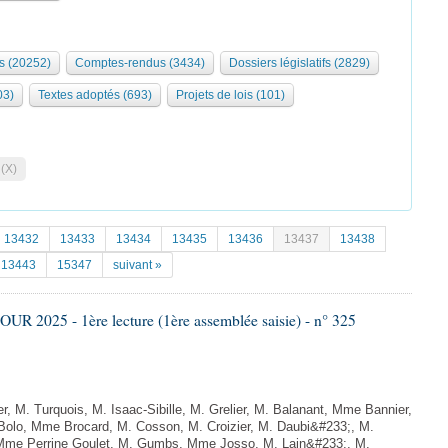
s (20252)
Comptes-rendus (3434)
Dossiers législatifs (2829)
03)
Textes adoptés (693)
Projets de lois (101)
 (X)
13432
13433
13434
13435
13436
13437
13438
13443
15347
suivant »
 2025 - 1ère lecture (1ère assemblée saisie) - n° 325
, M. Turquois, M. Isaac-Sibille, M. Grelier, M. Balanant, Mme Bannier,
Bolo, Mme Brocard, M. Cosson, M. Croizier, M. Daubi&#233;, M.
 Mme Perrine Goulet, M. Gumbs, Mme Josso, M. Lain&#233;, M.