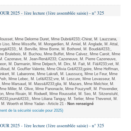
 2025 - 1ère lecture (1ère assemblée saisie) - n° 325
ousset, Mme Delorme Duret, Mme Dubr&#233;-Chirat, M. Lauzzana,
Liso, Mme Missoffe, M. Mongardien, M. Amiel, M. Anglade, M. Attal,
rg&#233;, M. Berville, Mme Borne, M. Bothorel, M. Boudi&#233;,
me Brulebois, M. Buchou, Mme Buffet, Mme Calvez, Mme Caroit, Mme
 M. Cazenave, M. Jean-Ren&#233; Cazeneuve, M. Pierre Cazeneuve,
eon, M. Darmanin, Mme Delpech, M. Dirx, M. Fait, M. Fi&#233;vet, M.
silloud, M. Gouffier Valente, Mme Olivia Gr&#233;goire, Mme Hoffman,
nkert, M. Labaronne, Mme Lakrafi, M. Laussucq, Mme Le Feur, Mme
eih, Mme Lebec, M. Lef&#232;vre, M. Lescure, Mme Levasseur, M.
on, Mme Marsaud, M. Mass&#233;glia, M. Mazars, Mme Melchior, M.
me Miller, M. Olive, Mme Panonacle, Mme Pouzyreff, M. Provendier,
on, Mme Rixain, M. Rodwell, Mme Rousselot, M. Seo, M. Sitzenstuhl,
#233;journ&#233;, Mme Liliana Tanguy, M. Terlier, Mme Thevenot, M.
, M. Woerth et Mme Yadan - Article 21 -
Non renseigné
ement de la sécurité sociale pour 2025)
 2025 - 1ère lecture (1ère assemblée saisie) - n° 325