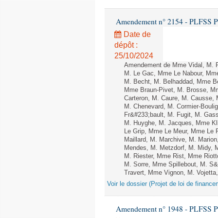
Amendement n° 2154 - PLFSS POUR
Date de
dépôt :
25/10/2024
Amendement de Mme Vidal, M. R
M. Le Gac, Mme Le Nabour, Mme 
M. Becht, M. Belhaddad, Mme Be
Mme Braun-Pivet, M. Brosse, M
Carteron, M. Caure, M. Causse,
M. Chenevard, M. Cormier-Boulig
Fr&#233;bault, M. Fugit, M. Gas
M. Huyghe, M. Jacques, Mme Kli
Le Grip, Mme Le Meur, Mme Le P
Maillard, M. Marchive, M. Mari
Mendes, M. Metzdorf, M. Midy, M
M. Riester, Mme Rist, Mme Riott
M. Sorre, Mme Spillebout, M. S&
Travert, Mme Vignon, M. Vojetta
Voir le dossier (Projet de loi de financ
Amendement n° 1948 - PLFSS POUR