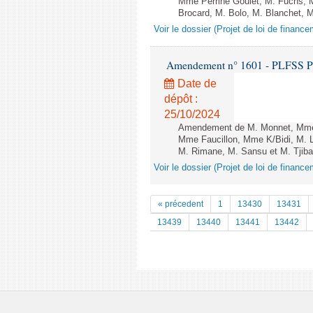
Mme Perrine Goulet, M. Fuchs, M
Brocard, M. Bolo, M. Blanchet, M
Voir le dossier (Projet de loi de financ
Amendement n° 1601 - PLFSS POUR
Date de
dépôt :
25/10/2024
Amendement de M. Monnet, Mme 
Mme Faucillon, Mme K/Bidi, M. L
M. Rimane, M. Sansu et M. Tjibao
Voir le dossier (Projet de loi de financ
« précedent
1
13430
13431
13439
13440
13441
13442