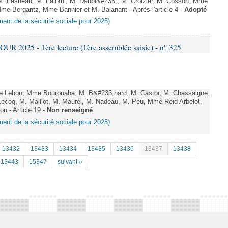
. Fesneau, M. Falorni, M. Daubi&#233;, M. Croizier, M. Cosson, Mme
me Bergantz, Mme Bannier et M. Balanant - Après l'article 4 -
Adopté
ement de la sécurité sociale pour 2025)
 2025 - 1ère lecture (1ère assemblée saisie) - n° 325
Lebon, Mme Bourouaha, M. B&#233;nard, M. Castor, M. Chassaigne,
ecoq, M. Maillot, M. Maurel, M. Nadeau, M. Peu, Mme Reid Arbelot,
u - Article 19 -
Non renseigné
ement de la sécurité sociale pour 2025)
13432
13433
13434
13435
13436
13437
13438
13443
15347
suivant »