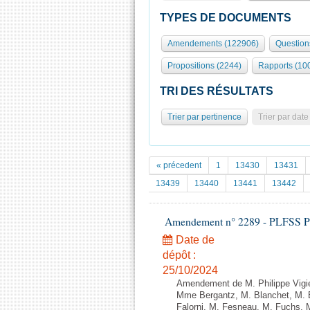
TYPES DE DOCUMENTS
Amendements (122906)
Question
Propositions (2244)
Rapports (10
TRI DES RÉSULTATS
Trier par pertinence
Trier par date
« précedent
1
13430
13431
13439
13440
13441
13442
Amendement n° 2289 - PLFSS POUR
Date de
dépôt :
25/10/2024
Amendement de M. Philippe Vigier
Mme Bergantz, M. Blanchet, M. 
Falorni, M. Fesneau, M. Fuchs,