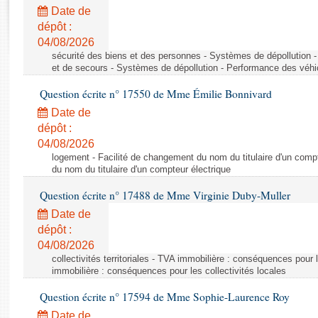
Rapports d'enquête
Date de
Rapports législatifs
dépôt :
Rapports sur l'application des lois
04/08/2026
Baromètre de l’application des lois
sécurité des biens et des personnes - Systèmes de dépollution 
et de secours - Systèmes de dépollution - Performance des véhi
Question écrite n° 17550 de Mme Émilie Bonnivard
Dossiers législatifs
Date de
Budget et sécurité sociale
dépôt :
Questions écrites et orales
04/08/2026
Comptes rendus des débats
logement - Facilité de changement du nom du titulaire d'un compt
du nom du titulaire d'un compteur électrique
Question écrite n° 17488 de Mme Virginie Duby-Muller
Date de
dépôt :
04/08/2026
collectivités territoriales - TVA immobilière : conséquences pour 
immobilière : conséquences pour les collectivités locales
Question écrite n° 17594 de Mme Sophie-Laurence Roy
Date de