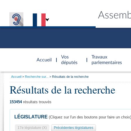
Assemb
Accèder à
la page
Vos
Travaux
Accueil
d'accueil
députés
parlementaires
Vous
Accueil
Recherche sur...
Résultats de la recherche
êtes
Résultats de la recherche
Général
ici
CONNEX
TRAVA
CONNA
DÉC
:
153454
résultats trouvés
LÉGISLATURE
(Cliquez sur l'un des boutons pour faire un choix
17e législature (X)
Précédentes législatures