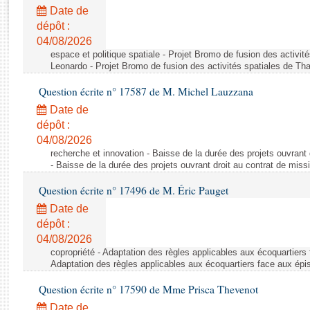
Rapports d'enquête
Date de
Rapports législatifs
dépôt :
Rapports sur l'application des lois
04/08/2026
Baromètre de l’application des lois
espace et politique spatiale - Projet Bromo de fusion des activit
Leonardo - Projet Bromo de fusion des activités spatiales de Tha
Question écrite n° 17587 de M. Michel Lauzzana
Dossiers législatifs
Date de
Budget et sécurité sociale
dépôt :
Questions écrites et orales
04/08/2026
Comptes rendus des débats
recherche et innovation - Baisse de la durée des projets ouvrant 
- Baisse de la durée des projets ouvrant droit au contrat de missi
Question écrite n° 17496 de M. Éric Pauget
Date de
dépôt :
04/08/2026
copropriété - Adaptation des règles applicables aux écoquartiers
Adaptation des règles applicables aux écoquartiers face aux épi
Question écrite n° 17590 de Mme Prisca Thevenot
Date de