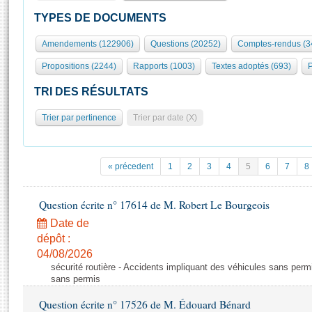
S'id
Présidence
Séance publique
Rôle et pouvoirs de l'Assemblée
Visiter l'Assemblée
TYPES DE DOCUMENTS
Fiches « Connaissance de l’Assemblée »
577 députés
Commissions et autres organes
Visite virtuelle du palais Bourbon
Amendements (122906)
Questions (20252)
Comptes-rendus (3
Organisation de l'Assemblée
Groupes politiques
Europe et International
Assister à une séance
Mot
Propositions (2244)
Rapports (1003)
Textes adoptés (693)
P
Présidence
Conférence des Présidents
Bureau
Collège des Ques
Élections législatives
Contrôle et évaluation
Accès des chercheurs à l’Assemblée
TRI DES RÉSULTATS
Congrès
Les évènements
S'inscrire
Trier par pertinence
Trier par date (X)
Pétitions
Statistiques et chiffres clés
Transparence et déontologie
Vous n'ave
Patrimoine
E
Documents de référence
« précedent
1
2
3
4
5
6
7
8
La Bibliothèque
( Constitution | Règlement de l'Assemblée ... )
Documents parlementaires
Les archives
Question écrite n° 17614 de M. Robert Le Bourgeois
Projets de loi
Contacts et plan d'accès
Date de
Propositions de loi
Histoire
Photos libres de droit
dépôt :
Amendements
Juniors
04/08/2026
Textes adoptés
sécurité routière - Accidents impliquant des véhicules sans perm
Anciennes législatures
sans permis
Liens vers les sites publics
Rapports d'information
Question écrite n° 17526 de M. Édouard Bénard