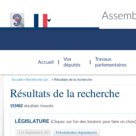
Assemb
Accèder à
la page
Vos
Travaux
Accueil
d'accueil
députés
parlementaires
Vous
Accueil
Recherche sur...
Résultats de la recherche
êtes
Résultats de la recherche
Général
ici
CONNEX
TRAVA
CONNA
DÉC
:
153462
résultats trouvés
LÉGISLATURE
(Cliquez sur l'un des boutons pour faire un choix
17e législature (X)
Précédentes législatures