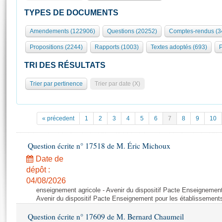
S'id
Présidence
Séance publique
Rôle et pouvoirs de l'Assemblée
Visiter l'Assemblée
TYPES DE DOCUMENTS
Fiches « Connaissance de l’Assemblée »
577 députés
Commissions et autres organes
Visite virtuelle du palais Bourbon
Amendements (122906)
Questions (20252)
Comptes-rendus (3
Organisation de l'Assemblée
Groupes politiques
Europe et International
Assister à une séance
Mot
Propositions (2244)
Rapports (1003)
Textes adoptés (693)
P
Présidence
Conférence des Présidents
Bureau
Collège des Ques
Élections législatives
Contrôle et évaluation
Accès des chercheurs à l’Assemblée
TRI DES RÉSULTATS
Congrès
Les évènements
S'inscrire
Trier par pertinence
Trier par date (X)
Pétitions
Statistiques et chiffres clés
Transparence et déontologie
Vous n'ave
Patrimoine
E
Documents de référence
« précedent
1
2
3
4
5
6
7
8
9
10
La Bibliothèque
( Constitution | Règlement de l'Assemblée ... )
Documents parlementaires
Les archives
Question écrite n° 17518 de M. Éric Michoux
Projets de loi
Contacts et plan d'accès
Date de
Propositions de loi
Histoire
Photos libres de droit
dépôt :
Amendements
Juniors
04/08/2026
Textes adoptés
enseignement agricole - Avenir du dispositif Pacte Enseignement
Anciennes législatures
Avenir du dispositif Pacte Enseignement pour les établissements
Liens vers les sites publics
Rapports d'information
Question écrite n° 17609 de M. Bernard Chaumeil