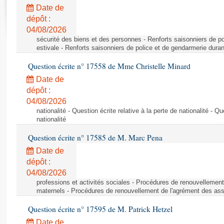
Rapports d'enquête
Date de
Rapports législatifs
dépôt :
Rapports sur l'application des lois
04/08/2026
Baromètre de l’application des lois
sécurité des biens et des personnes - Renforts saisonniers de po
estivale - Renforts saisonniers de police et de gendarmerie duran
Question écrite n° 17558 de Mme Christelle Minard
Dossiers législatifs
Date de
Budget et sécurité sociale
dépôt :
Questions écrites et orales
04/08/2026
Comptes rendus des débats
nationalité - Question écrite relative à la perte de nationalité - Qu
nationalité
Question écrite n° 17585 de M. Marc Pena
Date de
dépôt :
04/08/2026
professions et activités sociales - Procédures de renouvellemen
maternels - Procédures de renouvellement de l'agrément des ass
Question écrite n° 17595 de M. Patrick Hetzel
Date de