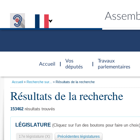
Assemb
Accèder à
la page
Vos
Travaux
Accueil
d'accueil
députés
parlementaires
Vous
Accueil
Recherche sur...
Résultats de la recherche
êtes
Résultats de la recherche
Général
ici
CONNEX
TRAVA
CONNA
DÉC
:
153462
résultats trouvés
LÉGISLATURE
(Cliquez sur l'un des boutons pour faire un choix
17e législature (X)
Précédentes législatures