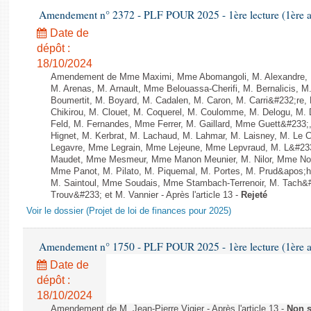
Amendement n° 2372 - PLF POUR 2025 - 1ère lecture (1ère as
Date de
dépôt :
18/10/2024
Amendement de Mme Maximi, Mme Abomangoli, M. Alexandre, 
M. Arenas, M. Arnault, Mme Belouassa-Cherifi, M. Bernalicis, 
Boumertit, M. Boyard, M. Cadalen, M. Caron, M. Carri&#232;re
Chikirou, M. Clouet, M. Coquerel, M. Coulomme, M. Delogu, M
Feld, M. Fernandes, Mme Ferrer, M. Gaillard, Mme Guett&#23
Hignet, M. Kerbrat, M. Lachaud, M. Lahmar, M. Laisney, M. Le 
Legavre, Mme Legrain, Mme Lejeune, Mme Lepvraud, M. L&#233
Maudet, Mme Mesmeur, Mme Manon Meunier, M. Nilor, Mme N
Mme Panot, M. Pilato, M. Piquemal, M. Portes, M. Prud&apos;h
M. Saintoul, Mme Soudais, Mme Stambach-Terrenoir, M. Tach&
Trouv&#233; et M. Vannier - Après l'article 13 -
Rejeté
Voir le dossier (Projet de loi de finances pour 2025)
Amendement n° 1750 - PLF POUR 2025 - 1ère lecture (1ère as
Date de
dépôt :
18/10/2024
Amendement de M. Jean-Pierre Vigier - Après l'article 13 -
Non 