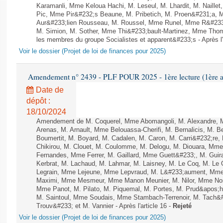
Karamanli, Mme Keloua Hachi, M. Leseul, M. Lhardit, M. Naille
Pic, Mme Pir&#232;s Beaune, M. Pribetich, M. Proen&#231;a,
Aur&#233;lien Rousseau, M. Roussel, Mme Runel, Mme R&#233;
M. Simion, M. Sother, Mme Thi&#233;bault-Martinez, Mme Thomin
les membres du groupe Socialistes et apparent&#233;s - Après l'
Voir le dossier (Projet de loi de finances pour 2025)
Amendement n° 2439 - PLF POUR 2025 - 1ère lecture (1ère as
Date de
dépôt :
18/10/2024
Amendement de M. Coquerel, Mme Abomangoli, M. Alexandre, 
Arenas, M. Arnault, Mme Belouassa-Cherifi, M. Bernalicis, M. 
Boumertit, M. Boyard, M. Cadalen, M. Caron, M. Carri&#232;re
Chikirou, M. Clouet, M. Coulomme, M. Delogu, M. Diouara, Mm
Fernandes, Mme Ferrer, M. Gaillard, Mme Guett&#233;, M. Gu
Kerbrat, M. Lachaud, M. Lahmar, M. Laisney, M. Le Coq, M. Le
Legrain, Mme Lejeune, Mme Lepvraud, M. L&#233;aument, Mme
Maximi, Mme Mesmeur, Mme Manon Meunier, M. Nilor, Mme N
Mme Panot, M. Pilato, M. Piquemal, M. Portes, M. Prud&apos;h
M. Saintoul, Mme Soudais, Mme Stambach-Terrenoir, M. Tach&
Trouv&#233; et M. Vannier - Après l'article 16 -
Rejeté
Voir le dossier (Projet de loi de finances pour 2025)