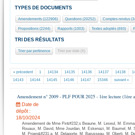
S'id
Présidence
Séance publique
Rôle et pouvoirs de l'Assemblée
Visiter l'Assemblée
TYPES DE DOCUMENTS
Fiches « Connaissance de l’Assemblée »
577 députés
Commissions et autres organes
Visite virtuelle du palais Bourbon
Amendements (122906)
Questions (20252)
Comptes-rendus (3
Organisation de l'Assemblée
Groupes politiques
Europe et International
Assister à une séance
Mot
Propositions (2244)
Rapports (1003)
Textes adoptés (693)
P
Présidence
Conférence des Présidents
Bureau
Collège des Ques
Élections législatives
Contrôle et évaluation
Accès des chercheurs à l’Assemblée
TRI DES RÉSULTATS
Congrès
Les évènements
S'inscrire
Trier par pertinence
Trier par date (X)
Pétitions
Statistiques et chiffres clés
Transparence et déontologie
Vous n'ave
Patrimoine
E
Documents de référence
« précedent
1
14134
14135
14136
14137
14138
1
La Bibliothèque
( Constitution | Règlement de l'Assemblée ... )
Documents parlementaires
14143
14144
14145
14146
14147
15346
suivant »
Les archives
Projets de loi
Contacts et plan d'accès
Amendement n° 2009 - PLF POUR 2025 - 1ère lecture (1ère as
Propositions de loi
Histoire
Photos libres de droit
Amendements
Date de
Juniors
dépôt :
Textes adoptés
Anciennes législatures
18/10/2024
Amendement de Mme Pir&#232;s Beaune, M. Leseul, M. Emman
Liens vers les sites publics
Rapports d'information
Rouaux, M. David, Mme Jourdan, M. Eskenazi, M. Baumel, M. S
M. Proen&#231;a, M. Delaporte, M. Barusseau, M. Oberti, M. De