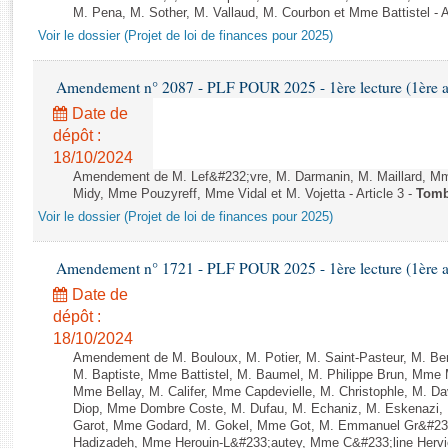
Rapports d'enquête
M. Pena, M. Sother, M. Vallaud, M. Courbon et Mme Battistel - Ap
Rapports législatifs
Voir le dossier (Projet de loi de finances pour 2025)
Rapports sur l'application des lois
Baromètre de l’application des lois
Amendement n° 2087 - PLF POUR 2025 - 1ère lecture (1ère as
Date de
dépôt :
Dossiers législatifs
18/10/2024
Budget et sécurité sociale
Amendement de M. Lef&#232;vre, M. Darmanin, M. Maillard, Mme
Questions écrites et orales
Midy, Mme Pouzyreff, Mme Vidal et M. Vojetta - Article 3 -
Tom
Comptes rendus des débats
Voir le dossier (Projet de loi de finances pour 2025)
Amendement n° 1721 - PLF POUR 2025 - 1ère lecture (1ère as
Date de
dépôt :
18/10/2024
Amendement de M. Bouloux, M. Potier, M. Saint-Pasteur, M. Be
M. Baptiste, Mme Battistel, M. Baumel, M. Philippe Brun, Mme 
Mme Bellay, M. Califer, Mme Capdevielle, M. Christophle, M. Da
Diop, Mme Dombre Coste, M. Dufau, M. Echaniz, M. Eskenazi,
Garot, Mme Godard, M. Gokel, Mme Got, M. Emmanuel Gr&#233
Hadizadeh, Mme Herouin-L&#233;autey, Mme C&#233;line Herv