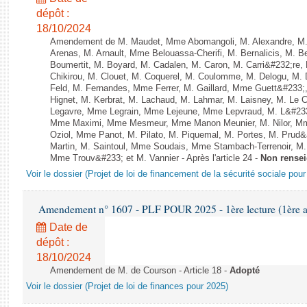
dépôt :
18/10/2024
Amendement de M. Maudet, Mme Abomangoli, M. Alexandre, M
Arenas, M. Arnault, Mme Belouassa-Cherifi, M. Bernalicis, M. 
Boumertit, M. Boyard, M. Cadalen, M. Caron, M. Carri&#232;re
Chikirou, M. Clouet, M. Coquerel, M. Coulomme, M. Delogu, M
Feld, M. Fernandes, Mme Ferrer, M. Gaillard, Mme Guett&#23
Hignet, M. Kerbrat, M. Lachaud, M. Lahmar, M. Laisney, M. Le 
Legavre, Mme Legrain, Mme Lejeune, Mme Lepvraud, M. L&#233
Mme Maximi, Mme Mesmeur, Mme Manon Meunier, M. Nilor, 
Oziol, Mme Panot, M. Pilato, M. Piquemal, M. Portes, M. Prud
Martin, M. Saintoul, Mme Soudais, Mme Stambach-Terrenoir, M.
Mme Trouv&#233; et M. Vannier - Après l'article 24 -
Non rense
Voir le dossier (Projet de loi de financement de la sécurité sociale pou
Amendement n° 1607 - PLF POUR 2025 - 1ère lecture (1ère as
Date de
dépôt :
18/10/2024
Amendement de M. de Courson - Article 18 -
Adopté
Voir le dossier (Projet de loi de finances pour 2025)