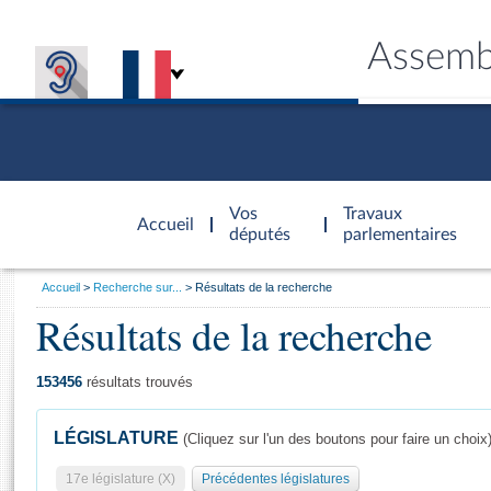
Assemb
Accèder à
la page
Vos
Travaux
Accueil
d'accueil
députés
parlementaires
Vous
Accueil
Recherche sur...
Résultats de la recherche
êtes
Résultats de la recherche
Général
ici
CONNEX
TRAVA
CONNA
DÉC
:
153456
résultats trouvés
LÉGISLATURE
(Cliquez sur l'un des boutons pour faire un choix
17e législature (X)
Précédentes législatures