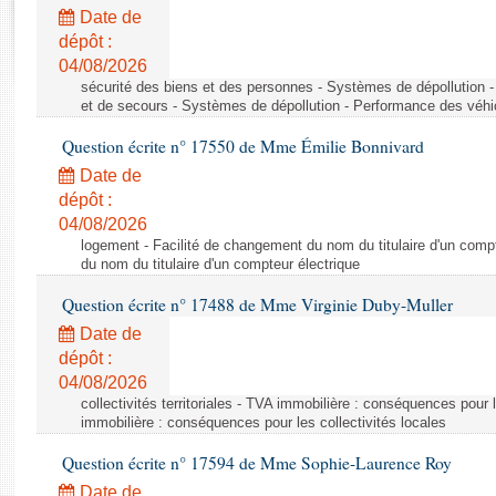
Rapports d'enquête
Date de
Rapports législatifs
dépôt :
Rapports sur l'application des lois
04/08/2026
Baromètre de l’application des lois
sécurité des biens et des personnes - Systèmes de dépollution 
et de secours - Systèmes de dépollution - Performance des véhi
Question écrite n° 17550 de Mme Émilie Bonnivard
Dossiers législatifs
Date de
Budget et sécurité sociale
dépôt :
Questions écrites et orales
04/08/2026
Comptes rendus des débats
logement - Facilité de changement du nom du titulaire d'un compt
du nom du titulaire d'un compteur électrique
Question écrite n° 17488 de Mme Virginie Duby-Muller
Date de
dépôt :
04/08/2026
collectivités territoriales - TVA immobilière : conséquences pour 
immobilière : conséquences pour les collectivités locales
Question écrite n° 17594 de Mme Sophie-Laurence Roy
Date de