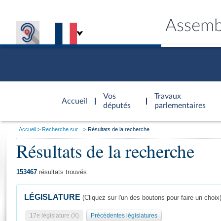
Assemb
Accèder à
la page
Vos
Travaux
Accueil
d'accueil
députés
parlementaires
Vous
Accueil
Recherche sur...
Résultats de la recherche
êtes
Résultats de la recherche
Général
ici
CONNEX
TRAVA
CONNA
DÉC
:
153467
résultats trouvés
LÉGISLATURE
(Cliquez sur l'un des boutons pour faire un choix
17e législature (X)
Précédentes législatures