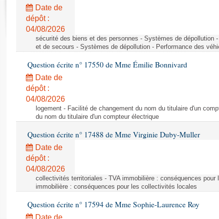
Rapports d'enquête
Date de
Rapports législatifs
dépôt :
Rapports sur l'application des lois
04/08/2026
Baromètre de l’application des lois
sécurité des biens et des personnes - Systèmes de dépollution 
et de secours - Systèmes de dépollution - Performance des véhi
Question écrite n° 17550 de Mme Émilie Bonnivard
Dossiers législatifs
Date de
Budget et sécurité sociale
dépôt :
Questions écrites et orales
04/08/2026
Comptes rendus des débats
logement - Facilité de changement du nom du titulaire d'un compt
du nom du titulaire d'un compteur électrique
Question écrite n° 17488 de Mme Virginie Duby-Muller
Date de
dépôt :
04/08/2026
collectivités territoriales - TVA immobilière : conséquences pour 
immobilière : conséquences pour les collectivités locales
Question écrite n° 17594 de Mme Sophie-Laurence Roy
Date de