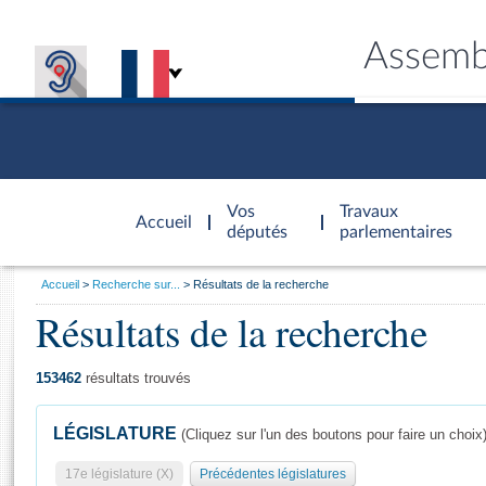
Assemb
Accèder à
la page
Vos
Travaux
Accueil
d'accueil
députés
parlementaires
Vous
Accueil
Recherche sur...
Résultats de la recherche
êtes
Résultats de la recherche
Général
ici
CONNEX
TRAVA
CONNA
DÉC
:
153462
résultats trouvés
LÉGISLATURE
(Cliquez sur l'un des boutons pour faire un choix
17e législature (X)
Précédentes législatures