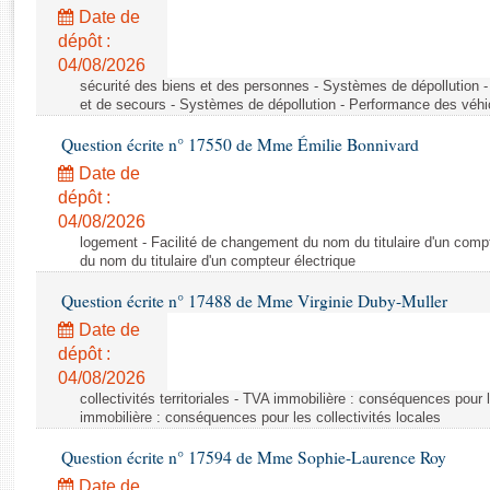
Rapports d'enquête
Date de
Rapports législatifs
dépôt :
Rapports sur l'application des lois
04/08/2026
Baromètre de l’application des lois
sécurité des biens et des personnes - Systèmes de dépollution 
et de secours - Systèmes de dépollution - Performance des véhi
Question écrite n° 17550 de Mme Émilie Bonnivard
Dossiers législatifs
Date de
Budget et sécurité sociale
dépôt :
Questions écrites et orales
04/08/2026
Comptes rendus des débats
logement - Facilité de changement du nom du titulaire d'un compt
du nom du titulaire d'un compteur électrique
Question écrite n° 17488 de Mme Virginie Duby-Muller
Date de
dépôt :
04/08/2026
collectivités territoriales - TVA immobilière : conséquences pour 
immobilière : conséquences pour les collectivités locales
Question écrite n° 17594 de Mme Sophie-Laurence Roy
Date de