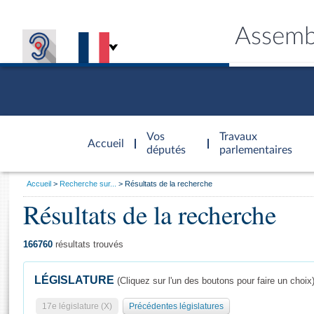
Assemb
Accèder à
la page
Vos
Travaux
Accueil
d'accueil
députés
parlementaires
Vous
Accueil
Recherche sur...
Résultats de la recherche
êtes
Résultats de la recherche
Général
ici
CONNEX
TRAVA
CONNA
DÉC
:
166760
résultats trouvés
LÉGISLATURE
(Cliquez sur l'un des boutons pour faire un choix
17e législature (X)
Précédentes législatures