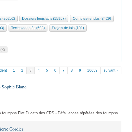
s (20252)
Dossiers législatifs (15957)
Comptes-rendus (3429)
03)
Textes adoptés (693)
Projets de lois (101)
 (X)
dent
1
2
3
4
5
6
7
8
9
16659
suivant »
e Sophie Blanc
es fourgons Fiat Ducato des CRS - Défaillances répétées des fourgons
ierre Cordier