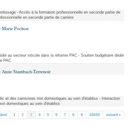
entissage - Accès à la formation professionnelle en seconde partie de
ofessionnelle en seconde partie de carrière
e Marie Pochon
dédié au secteur viticole dans la réforme PAC - Soutien budgétaire dédié
rme PAC
e Anne Stambach-Terrenoir
blic et des carnivores non domestiques au sein d'établiss - Interaction
 non domestiques au sein d'établiss
dent
1
2
3
4
5
6
7
8
9
16659
suivant »