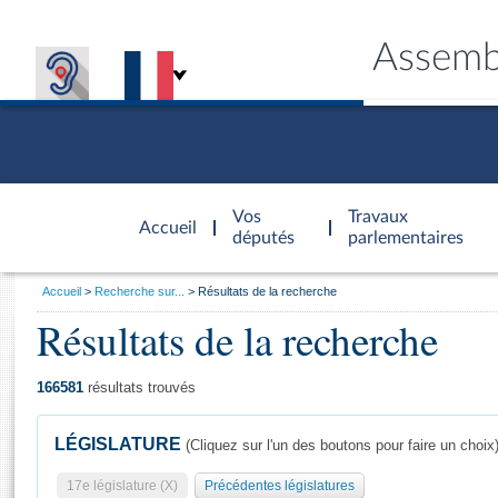
Assemb
Accèder à
la page
Vos
Travaux
Accueil
d'accueil
députés
parlementaires
Vous
Accueil
Recherche sur...
Résultats de la recherche
êtes
Résultats de la recherche
Général
ici
CONNEX
TRAVA
CONNA
DÉC
:
166581
résultats trouvés
LÉGISLATURE
(Cliquez sur l'un des boutons pour faire un choix
17e législature (X)
Précédentes législatures