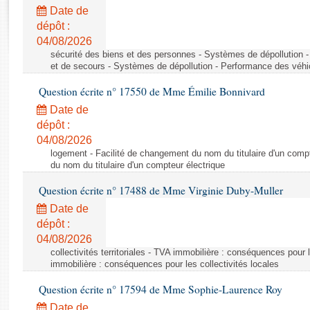
Rapports d'enquête
Date de
Rapports législatifs
dépôt :
Rapports sur l'application des lois
04/08/2026
Baromètre de l’application des lois
sécurité des biens et des personnes - Systèmes de dépollution 
et de secours - Systèmes de dépollution - Performance des véhi
Question écrite n° 17550 de Mme Émilie Bonnivard
Dossiers législatifs
Date de
Budget et sécurité sociale
dépôt :
Questions écrites et orales
04/08/2026
Comptes rendus des débats
logement - Facilité de changement du nom du titulaire d'un compt
du nom du titulaire d'un compteur électrique
Question écrite n° 17488 de Mme Virginie Duby-Muller
Date de
dépôt :
04/08/2026
collectivités territoriales - TVA immobilière : conséquences pour 
immobilière : conséquences pour les collectivités locales
Question écrite n° 17594 de Mme Sophie-Laurence Roy
Date de