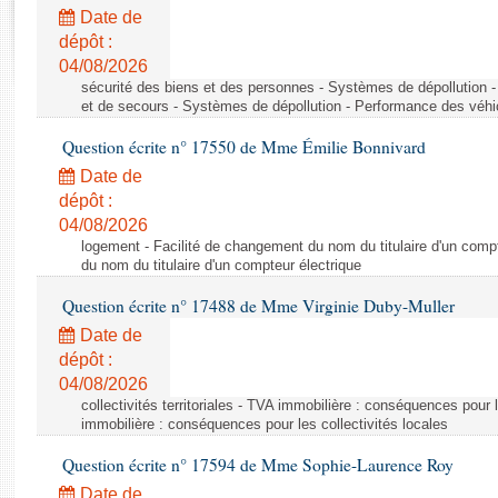
Rapports d'enquête
Date de
Rapports législatifs
dépôt :
Rapports sur l'application des lois
04/08/2026
Baromètre de l’application des lois
sécurité des biens et des personnes - Systèmes de dépollution 
et de secours - Systèmes de dépollution - Performance des véhi
Question écrite n° 17550 de Mme Émilie Bonnivard
Dossiers législatifs
Date de
Budget et sécurité sociale
dépôt :
Questions écrites et orales
04/08/2026
Comptes rendus des débats
logement - Facilité de changement du nom du titulaire d'un compt
du nom du titulaire d'un compteur électrique
Question écrite n° 17488 de Mme Virginie Duby-Muller
Date de
dépôt :
04/08/2026
collectivités territoriales - TVA immobilière : conséquences pour 
immobilière : conséquences pour les collectivités locales
Question écrite n° 17594 de Mme Sophie-Laurence Roy
Date de