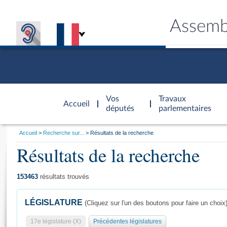
Assemb
Accèder à
la page
Vos
Travaux
Accueil
d'accueil
députés
parlementaires
Vous
Accueil
Recherche sur...
Résultats de la recherche
êtes
Résultats de la recherche
Général
ici
CONNEX
TRAVA
CONNA
DÉC
:
153463
résultats trouvés
LÉGISLATURE
(Cliquez sur l'un des boutons pour faire un choix
17e législature (X)
Précédentes législatures