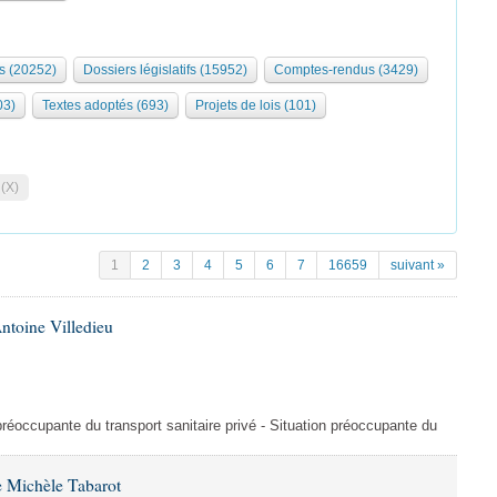
s (20252)
Dossiers législatifs (15952)
Comptes-rendus (3429)
03)
Textes adoptés (693)
Projets de lois (101)
 (X)
1
2
3
4
5
6
7
16659
suivant »
ntoine Villedieu
préoccupante du transport sanitaire privé - Situation préoccupante du
 Michèle Tabarot