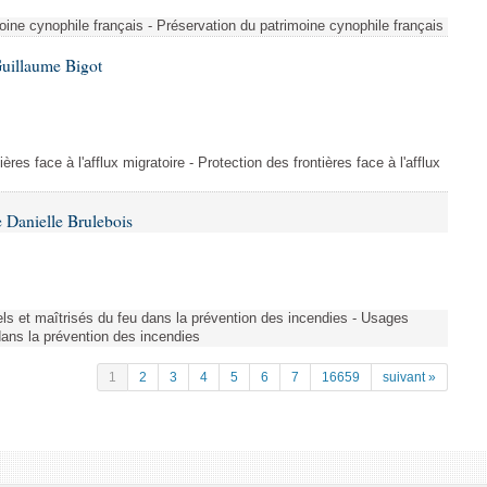
ine cynophile français - Préservation du patrimoine cynophile français
Guillaume Bigot
ères face à l'afflux migratoire - Protection des frontières face à l'afflux
 Danielle Brulebois
nels et maîtrisés du feu dans la prévention des incendies - Usages
 dans la prévention des incendies
1
2
3
4
5
6
7
16659
suivant »