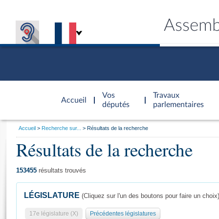
Assemb
Accèder à
la page
Vos
Travaux
Accueil
d'accueil
députés
parlementaires
Vous
Accueil
Recherche sur...
Résultats de la recherche
êtes
Résultats de la recherche
Général
ici
CONNEX
TRAVA
CONNA
DÉC
:
153455
résultats trouvés
LÉGISLATURE
(Cliquez sur l'un des boutons pour faire un choix
17e législature (X)
Précédentes législatures