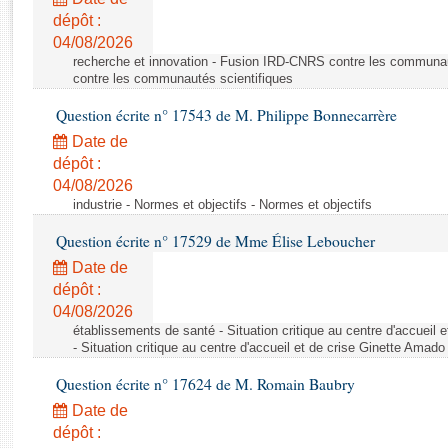
Rapports d'enquête
dépôt :
Rapports législatifs
04/08/2026
Rapports sur l'application des lois
recherche et innovation - Fusion IRD-CNRS contre les communa
Baromètre de l’application des lois
contre les communautés scientifiques
Question écrite n° 17543 de M. Philippe Bonnecarrère
Dossiers législatifs
Date de
Budget et sécurité sociale
dépôt :
04/08/2026
Questions écrites et orales
industrie - Normes et objectifs - Normes et objectifs
Comptes rendus des débats
Question écrite n° 17529 de Mme Élise Leboucher
Date de
dépôt :
04/08/2026
établissements de santé - Situation critique au centre d'accuei
- Situation critique au centre d'accueil et de crise Ginette Ama
Question écrite n° 17624 de M. Romain Baubry
Date de
dépôt :