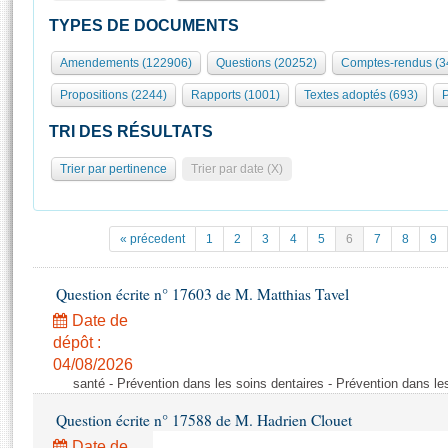
S'id
Présidence
Séance publique
Rôle et pouvoirs de l'Assemblée
Visiter l'Assemblée
TYPES DE DOCUMENTS
Fiches « Connaissance de l’Assemblée »
577 députés
Commissions et autres organes
Visite virtuelle du palais Bourbon
Amendements (122906)
Questions (20252)
Comptes-rendus (3
Organisation de l'Assemblée
Groupes politiques
Europe et International
Assister à une séance
Mot
Propositions (2244)
Rapports (1001)
Textes adoptés (693)
P
Présidence
Conférence des Présidents
Bureau
Collège des Ques
Élections législatives
Contrôle et évaluation
Accès des chercheurs à l’Assemblée
TRI DES RÉSULTATS
Congrès
Les évènements
S'inscrire
Trier par pertinence
Trier par date (X)
Pétitions
Statistiques et chiffres clés
Transparence et déontologie
Vous n'ave
Patrimoine
E
Documents de référence
« précedent
1
2
3
4
5
6
7
8
9
La Bibliothèque
( Constitution | Règlement de l'Assemblée ... )
Documents parlementaires
Les archives
Question écrite n° 17603 de M. Matthias Tavel
Projets de loi
Contacts et plan d'accès
Date de
Propositions de loi
Histoire
Photos libres de droit
dépôt :
Amendements
Juniors
04/08/2026
Textes adoptés
santé - Prévention dans les soins dentaires - Prévention dans le
Anciennes législatures
Question écrite n° 17588 de M. Hadrien Clouet
Liens vers les sites publics
Rapports d'information
Date de