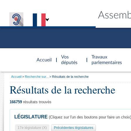
Assemb
Accèder à
la page
Vos
Travaux
Accueil
d'accueil
députés
parlementaires
Vous
Accueil
Recherche sur...
Résultats de la recherche
êtes
Résultats de la recherche
Général
ici
CONNEX
TRAVA
CONNA
DÉC
:
166759
résultats trouvés
LÉGISLATURE
(Cliquez sur l'un des boutons pour faire un choix
17e législature (X)
Précédentes législatures