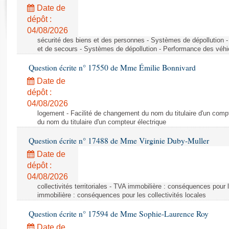
Rapports d'enquête
Date de
Rapports législatifs
dépôt :
Rapports sur l'application des lois
04/08/2026
Baromètre de l’application des lois
sécurité des biens et des personnes - Systèmes de dépollution 
et de secours - Systèmes de dépollution - Performance des véhi
Question écrite n° 17550 de Mme Émilie Bonnivard
Dossiers législatifs
Date de
Budget et sécurité sociale
dépôt :
Questions écrites et orales
04/08/2026
Comptes rendus des débats
logement - Facilité de changement du nom du titulaire d'un compt
du nom du titulaire d'un compteur électrique
Question écrite n° 17488 de Mme Virginie Duby-Muller
Date de
dépôt :
04/08/2026
collectivités territoriales - TVA immobilière : conséquences pour 
immobilière : conséquences pour les collectivités locales
Question écrite n° 17594 de Mme Sophie-Laurence Roy
Date de