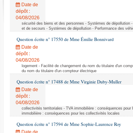
Rapports d'enquête
Date de
Rapports législatifs
dépôt :
Rapports sur l'application des lois
04/08/2026
Baromètre de l’application des lois
sécurité des biens et des personnes - Systèmes de dépollution 
et de secours - Systèmes de dépollution - Performance des véhi
Question écrite n° 17550 de Mme Émilie Bonnivard
Dossiers législatifs
Date de
Budget et sécurité sociale
dépôt :
Questions écrites et orales
04/08/2026
Comptes rendus des débats
logement - Facilité de changement du nom du titulaire d'un compt
du nom du titulaire d'un compteur électrique
Question écrite n° 17488 de Mme Virginie Duby-Muller
Date de
dépôt :
04/08/2026
collectivités territoriales - TVA immobilière : conséquences pour 
immobilière : conséquences pour les collectivités locales
Question écrite n° 17594 de Mme Sophie-Laurence Roy
Date de