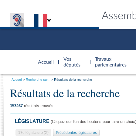
Assemb
Accèder à
la page
Vos
Travaux
Accueil
d'accueil
députés
parlementaires
Vous
Accueil
Recherche sur...
Résultats de la recherche
êtes
Résultats de la recherche
Général
ici
CONNEX
TRAVA
CONNA
DÉC
:
153467
résultats trouvés
LÉGISLATURE
(Cliquez sur l'un des boutons pour faire un choix
17e législature (X)
Précédentes législatures