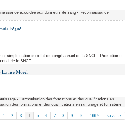
nnaissance accordée aux donneurs de sang - Reconnaissance
Denis Fégné
on et simplification du billet de congé annuel de la SNCF - Promotion et
 annuel de la SNCF
e Louise Morel
entissage - Harmonisation des formations et des qualifications en
sation des formations et des qualifications en ramonage et fumisterie
1
2
3
4
5
6
7
8
9
10
16676
suivant »