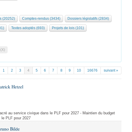
s (20252)
Comptes-rendus (3434)
Dossiers législatifs (2834)
01)
Textes adoptés (693)
Projets de lois (101)
 (X)
1
2
3
4
5
6
7
8
9
10
16676
suivant »
atrick Hetzel
acré au service civique dans le PLF pour 2027 - Maintien du budget
s le PLF pour 2027
Bruno Bilde