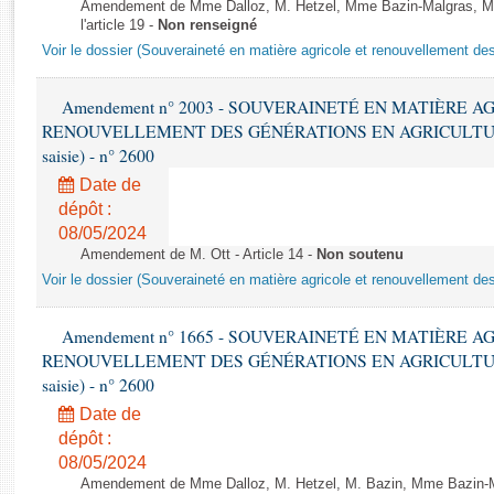
Rapports d'enquête
Amendement de Mme Dalloz, M. Hetzel, Mme Bazin-Malgras, Mm
l'article 19 -
Non renseigné
Rapports législatifs
Voir le dossier (Souveraineté en matière agricole et renouvellement des
Rapports sur l'application des lois
Baromètre de l’application des lois
Amendement n° 2003 - SOUVERAINETÉ EN MATIÈRE A
RENOUVELLEMENT DES GÉNÉRATIONS EN AGRICULTURE - 1è
Dossiers législatifs
saisie) - n° 2600
Budget et sécurité sociale
Date de
Questions écrites et orales
dépôt :
08/05/2024
Comptes rendus des débats
Amendement de M. Ott - Article 14 -
Non soutenu
Voir le dossier (Souveraineté en matière agricole et renouvellement des
Amendement n° 1665 - SOUVERAINETÉ EN MATIÈRE A
RENOUVELLEMENT DES GÉNÉRATIONS EN AGRICULTURE - 1è
saisie) - n° 2600
Date de
dépôt :
08/05/2024
Amendement de Mme Dalloz, M. Hetzel, M. Bazin, Mme Bazin-M