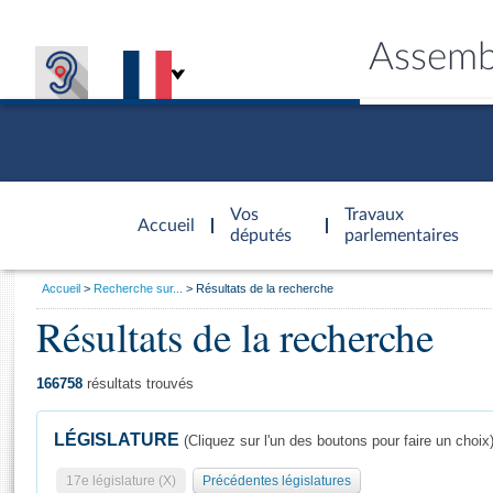
Assemb
Accèder à
la page
Vos
Travaux
Accueil
d'accueil
députés
parlementaires
Vous
Accueil
Recherche sur...
Résultats de la recherche
êtes
Résultats de la recherche
Général
ici
CONNEX
TRAVA
CONNA
DÉC
:
166758
résultats trouvés
LÉGISLATURE
(Cliquez sur l'un des boutons pour faire un choix
17e législature (X)
Précédentes législatures