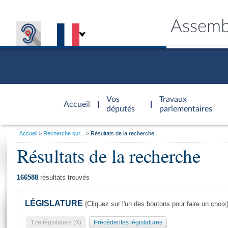
Assemb
Accèder à
la page
Vos
Travaux
Accueil
d'accueil
députés
parlementaires
Vous
Accueil
Recherche sur...
Résultats de la recherche
êtes
Résultats de la recherche
Général
ici
CONNEX
TRAVA
CONNA
DÉC
:
166588
résultats trouvés
LÉGISLATURE
(Cliquez sur l'un des boutons pour faire un choix
17e législature (X)
Précédentes législatures