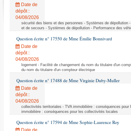
Rapports d'enquête
Date de
Rapports législatifs
dépôt :
Rapports sur l'application des lois
04/08/2026
Baromètre de l’application des lois
sécurité des biens et des personnes - Systèmes de dépollution 
et de secours - Systèmes de dépollution - Performance des véhi
Question écrite n° 17550 de Mme Émilie Bonnivard
Dossiers législatifs
Date de
Budget et sécurité sociale
dépôt :
Questions écrites et orales
04/08/2026
Comptes rendus des débats
logement - Facilité de changement du nom du titulaire d'un compt
du nom du titulaire d'un compteur électrique
Question écrite n° 17488 de Mme Virginie Duby-Muller
Date de
dépôt :
04/08/2026
collectivités territoriales - TVA immobilière : conséquences pour 
immobilière : conséquences pour les collectivités locales
Question écrite n° 17594 de Mme Sophie-Laurence Roy
Date de