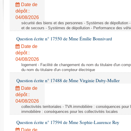
Rapports d'enquête
Date de
Rapports législatifs
dépôt :
Rapports sur l'application des lois
04/08/2026
Baromètre de l’application des lois
sécurité des biens et des personnes - Systèmes de dépollution 
et de secours - Systèmes de dépollution - Performance des véhi
Question écrite n° 17550 de Mme Émilie Bonnivard
Dossiers législatifs
Date de
Budget et sécurité sociale
dépôt :
Questions écrites et orales
04/08/2026
Comptes rendus des débats
logement - Facilité de changement du nom du titulaire d'un compt
du nom du titulaire d'un compteur électrique
Question écrite n° 17488 de Mme Virginie Duby-Muller
Date de
dépôt :
04/08/2026
collectivités territoriales - TVA immobilière : conséquences pour 
immobilière : conséquences pour les collectivités locales
Question écrite n° 17594 de Mme Sophie-Laurence Roy
Date de