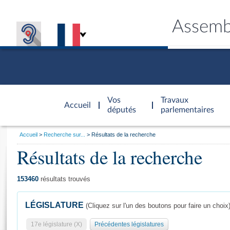
Assemb
Accèder à
la page
Vos
Travaux
Accueil
d'accueil
députés
parlementaires
Vous
Accueil
Recherche sur...
Résultats de la recherche
êtes
Résultats de la recherche
Général
ici
CONNEX
TRAVA
CONNA
DÉC
:
153460
résultats trouvés
LÉGISLATURE
(Cliquez sur l'un des boutons pour faire un choix
17e législature (X)
Précédentes législatures