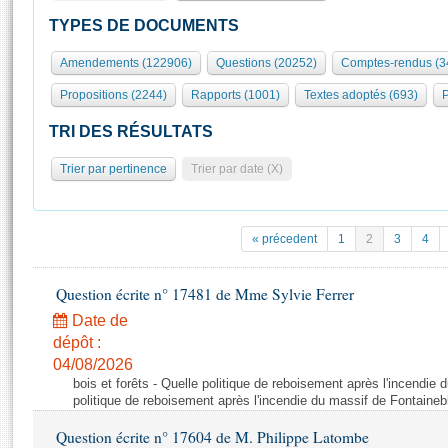
S'id
Présidence
Séance publique
Rôle et pouvoirs de l'Assemblée
Visiter l'Assemblée
TYPES DE DOCUMENTS
Fiches « Connaissance de l’Assemblée »
577 députés
Commissions et autres organes
Visite virtuelle du palais Bourbon
Amendements (122906)
Questions (20252)
Comptes-rendus (3
Organisation de l'Assemblée
Groupes politiques
Europe et International
Assister à une séance
Mot
Propositions (2244)
Rapports (1001)
Textes adoptés (693)
P
Présidence
Conférence des Présidents
Bureau
Collège des Ques
Élections législatives
Contrôle et évaluation
Accès des chercheurs à l’Assemblée
TRI DES RÉSULTATS
Congrès
Les évènements
S'inscrire
Trier par pertinence
Trier par date (X)
Pétitions
Statistiques et chiffres clés
Transparence et déontologie
Vous n'ave
Patrimoine
E
Documents de référence
« précedent
1
2
3
4
La Bibliothèque
( Constitution | Règlement de l'Assemblée ... )
Documents parlementaires
Les archives
Question écrite n° 17481 de Mme Sylvie Ferrer
Projets de loi
Contacts et plan d'accès
Date de
Propositions de loi
Histoire
Photos libres de droit
dépôt :
Amendements
Juniors
04/08/2026
Textes adoptés
bois et forêts - Quelle politique de reboisement après l'incendie
Anciennes législatures
politique de reboisement après l'incendie du massif de Fontaineb
Liens vers les sites publics
Rapports d'information
Question écrite n° 17604 de M. Philippe Latombe