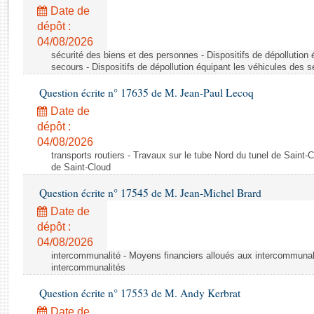
Rapports d'enquête
Date de
Rapports législatifs
dépôt :
Rapports sur l'application des lois
04/08/2026
Baromètre de l’application des lois
sécurité des biens et des personnes - Dispositifs de dépollution
secours - Dispositifs de dépollution équipant les véhicules des 
Question écrite n° 17635 de M. Jean-Paul Lecoq
Dossiers législatifs
Date de
Budget et sécurité sociale
dépôt :
Questions écrites et orales
04/08/2026
Comptes rendus des débats
transports routiers - Travaux sur le tube Nord du tunel de Saint-
de Saint-Cloud
Question écrite n° 17545 de M. Jean-Michel Brard
Date de
dépôt :
04/08/2026
intercommunalité - Moyens financiers alloués aux intercommunal
intercommunalités
Question écrite n° 17553 de M. Andy Kerbrat
Date de