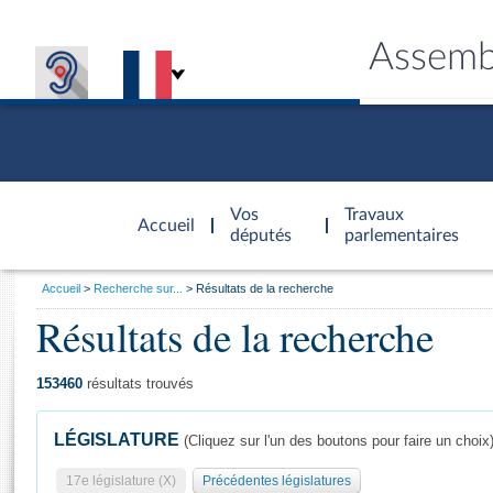
Assemb
Accèder à
la page
Vos
Travaux
Accueil
d'accueil
députés
parlementaires
Vous
Accueil
Recherche sur...
Résultats de la recherche
êtes
Résultats de la recherche
Général
ici
CONNEX
TRAVA
CONNA
DÉC
:
153460
résultats trouvés
LÉGISLATURE
(Cliquez sur l'un des boutons pour faire un choix
17e législature (X)
Précédentes législatures