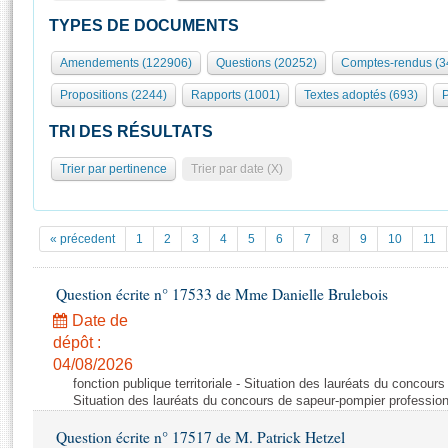
S'id
Présidence
Séance publique
Rôle et pouvoirs de l'Assemblée
Visiter l'Assemblée
TYPES DE DOCUMENTS
Fiches « Connaissance de l’Assemblée »
577 députés
Commissions et autres organes
Visite virtuelle du palais Bourbon
Amendements (122906)
Questions (20252)
Comptes-rendus (3
Organisation de l'Assemblée
Groupes politiques
Europe et International
Assister à une séance
Mot
Propositions (2244)
Rapports (1001)
Textes adoptés (693)
P
Présidence
Conférence des Présidents
Bureau
Collège des Ques
Élections législatives
Contrôle et évaluation
Accès des chercheurs à l’Assemblée
TRI DES RÉSULTATS
Congrès
Les évènements
S'inscrire
Trier par pertinence
Trier par date (X)
Pétitions
Statistiques et chiffres clés
Transparence et déontologie
Vous n'ave
Patrimoine
E
Documents de référence
« précedent
1
2
3
4
5
6
7
8
9
10
11
La Bibliothèque
( Constitution | Règlement de l'Assemblée ... )
Documents parlementaires
Les archives
Question écrite n° 17533 de Mme Danielle Brulebois
Projets de loi
Contacts et plan d'accès
Date de
Propositions de loi
Histoire
Photos libres de droit
dépôt :
Amendements
Juniors
04/08/2026
Textes adoptés
fonction publique territoriale - Situation des lauréats du concour
Anciennes législatures
Situation des lauréats du concours de sapeur-pompier professio
Liens vers les sites publics
Rapports d'information
Question écrite n° 17517 de M. Patrick Hetzel