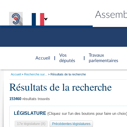
Assemb
Accèder à
la page
Vos
Travaux
Accueil
d'accueil
députés
parlementaires
Vous
Accueil
Recherche sur...
Résultats de la recherche
êtes
Résultats de la recherche
Général
ici
CONNEX
TRAVA
CONNA
DÉC
:
153460
résultats trouvés
LÉGISLATURE
(Cliquez sur l'un des boutons pour faire un choix
17e législature (X)
Précédentes législatures