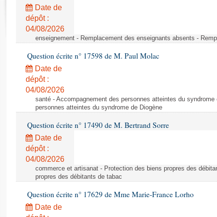
Rapports d'enquête
Date de
Rapports législatifs
dépôt :
Rapports sur l'application des lois
04/08/2026
Baromètre de l’application des lois
enseignement - Remplacement des enseignants absents - Remp
Question écrite n° 17598 de M. Paul Molac
Dossiers législatifs
Date de
Budget et sécurité sociale
dépôt :
04/08/2026
Questions écrites et orales
santé - Accompagnement des personnes atteintes du syndrome
Comptes rendus des débats
personnes atteintes du syndrome de Diogène
Question écrite n° 17490 de M. Bertrand Sorre
Date de
dépôt :
04/08/2026
commerce et artisanat - Protection des biens propres des débita
propres des débitants de tabac
Question écrite n° 17629 de Mme Marie-France Lorho
Date de