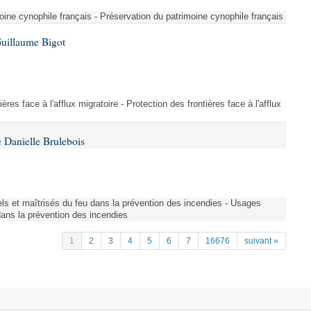
ine cynophile français - Préservation du patrimoine cynophile français
Guillaume Bigot
ères face à l'afflux migratoire - Protection des frontières face à l'afflux
 Danielle Brulebois
nels et maîtrisés du feu dans la prévention des incendies - Usages
 dans la prévention des incendies
1
2
3
4
5
6
7
16676
suivant »