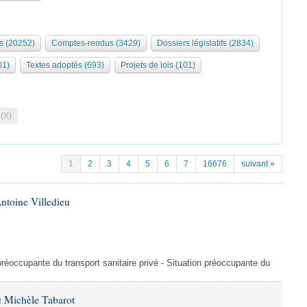
s (20252)
Comptes-rendus (3429)
Dossiers législatifs (2834)
01)
Textes adoptés (693)
Projets de lois (101)
 (X)
1
2
3
4
5
6
7
16676
suivant »
ntoine Villedieu
préoccupante du transport sanitaire privé - Situation préoccupante du
 Michèle Tabarot