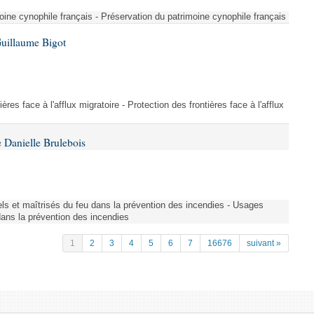
ine cynophile français - Préservation du patrimoine cynophile français
Guillaume Bigot
ères face à l'afflux migratoire - Protection des frontières face à l'afflux
 Danielle Brulebois
nels et maîtrisés du feu dans la prévention des incendies - Usages
 dans la prévention des incendies
1
2
3
4
5
6
7
16676
suivant »