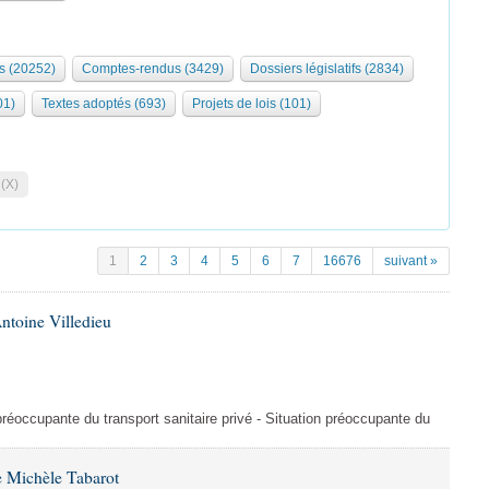
s (20252)
Comptes-rendus (3429)
Dossiers législatifs (2834)
01)
Textes adoptés (693)
Projets de lois (101)
 (X)
1
2
3
4
5
6
7
16676
suivant »
ntoine Villedieu
préoccupante du transport sanitaire privé - Situation préoccupante du
 Michèle Tabarot