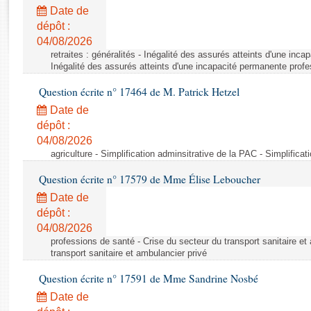
Rapports d'enquête
Date de
Rapports législatifs
dépôt :
Rapports sur l'application des lois
04/08/2026
Baromètre de l’application des lois
retraites : généralités - Inégalité des assurés atteints d'une inc
Inégalité des assurés atteints d'une incapacité permanente profe
Question écrite n° 17464 de M. Patrick Hetzel
Dossiers législatifs
Date de
Budget et sécurité sociale
dépôt :
Questions écrites et orales
04/08/2026
Comptes rendus des débats
agriculture - Simplification adminsitrative de la PAC - Simplifica
Question écrite n° 17579 de Mme Élise Leboucher
Date de
dépôt :
04/08/2026
professions de santé - Crise du secteur du transport sanitaire et
transport sanitaire et ambulancier privé
Question écrite n° 17591 de Mme Sandrine Nosbé
Date de