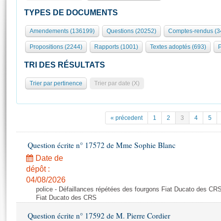
S'id
Présidence
Séance publique
Rôle et pouvoirs de l'Assemblée
Visiter l'Assemblée
TYPES DE DOCUMENTS
Fiches « Connaissance de l’Assemblée »
577 députés
Commissions et autres organes
Visite virtuelle du palais Bourbon
Amendements (136199)
Questions (20252)
Comptes-rendus (3
Organisation de l'Assemblée
Groupes politiques
Europe et International
Assister à une séance
Mot
Propositions (2244)
Rapports (1001)
Textes adoptés (693)
P
Présidence
Conférence des Présidents
Bureau
Collège des Ques
Élections législatives
Contrôle et évaluation
Accès des chercheurs à l’Assemblée
TRI DES RÉSULTATS
Congrès
Les évènements
S'inscrire
Trier par pertinence
Trier par date (X)
Pétitions
Statistiques et chiffres clés
Transparence et déontologie
Vous n'ave
Patrimoine
E
Documents de référence
« précedent
1
2
3
4
5
La Bibliothèque
( Constitution | Règlement de l'Assemblée ... )
Documents parlementaires
Les archives
Question écrite n° 17572 de Mme Sophie Blanc
Projets de loi
Contacts et plan d'accès
Date de
Propositions de loi
Histoire
Photos libres de droit
dépôt :
Amendements
Juniors
04/08/2026
Textes adoptés
police - Défaillances répétées des fourgons Fiat Ducato des CRS
Anciennes législatures
Fiat Ducato des CRS
Liens vers les sites publics
Rapports d'information
Question écrite n° 17592 de M. Pierre Cordier