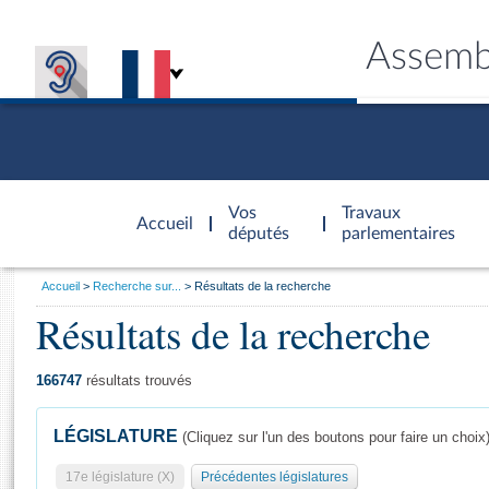
Assemb
Accèder à
la page
Vos
Travaux
Accueil
d'accueil
députés
parlementaires
Vous
Accueil
Recherche sur...
Résultats de la recherche
êtes
Résultats de la recherche
Général
ici
CONNEX
TRAVA
CONNA
DÉC
:
166747
résultats trouvés
LÉGISLATURE
(Cliquez sur l'un des boutons pour faire un choix
17e législature (X)
Précédentes législatures