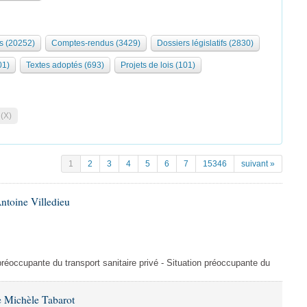
s (20252)
Comptes-rendus (3429)
Dossiers législatifs (2830)
01)
Textes adoptés (693)
Projets de lois (101)
 (X)
1
2
3
4
5
6
7
15346
suivant »
ntoine Villedieu
préoccupante du transport sanitaire privé - Situation préoccupante du
 Michèle Tabarot