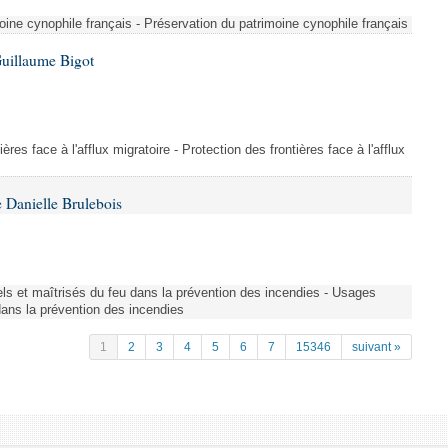
ine cynophile français - Préservation du patrimoine cynophile français
Guillaume Bigot
ères face à l'afflux migratoire - Protection des frontières face à l'afflux
 Danielle Brulebois
nels et maîtrisés du feu dans la prévention des incendies - Usages
 dans la prévention des incendies
1
2
3
4
5
6
7
15346
suivant »