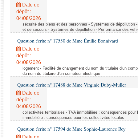
Rapports d'enquête
Date de
Rapports législatifs
dépôt :
Rapports sur l'application des lois
04/08/2026
Baromètre de l’application des lois
sécurité des biens et des personnes - Systèmes de dépollution 
et de secours - Systèmes de dépollution - Performance des véhi
Question écrite n° 17550 de Mme Émilie Bonnivard
Dossiers législatifs
Date de
Budget et sécurité sociale
dépôt :
Questions écrites et orales
04/08/2026
Comptes rendus des débats
logement - Facilité de changement du nom du titulaire d'un compt
du nom du titulaire d'un compteur électrique
Question écrite n° 17488 de Mme Virginie Duby-Muller
Date de
dépôt :
04/08/2026
collectivités territoriales - TVA immobilière : conséquences pour 
immobilière : conséquences pour les collectivités locales
Question écrite n° 17594 de Mme Sophie-Laurence Roy
Date de