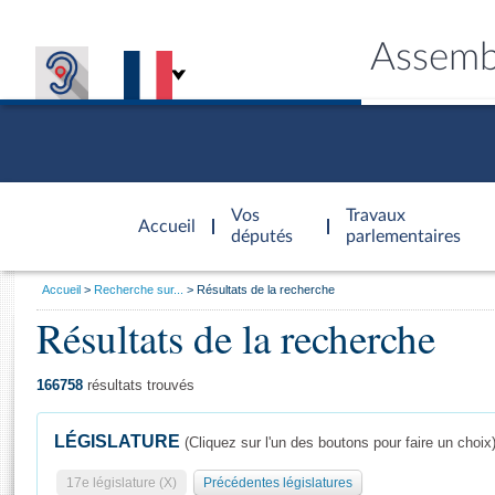
Assemb
Accèder à
la page
Vos
Travaux
Accueil
d'accueil
députés
parlementaires
Vous
Accueil
Recherche sur...
Résultats de la recherche
êtes
Résultats de la recherche
Général
ici
CONNEX
TRAVA
CONNA
DÉC
:
166758
résultats trouvés
LÉGISLATURE
(Cliquez sur l'un des boutons pour faire un choix
17e législature (X)
Précédentes législatures