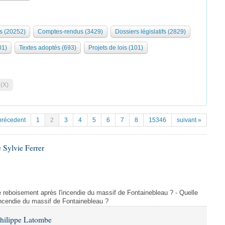
s (20252)
Comptes-rendus (3429)
Dossiers législatifs (2829)
01)
Textes adoptés (693)
Projets de lois (101)
 (X)
précedent
1
2
3
4
5
6
7
8
15346
suivant »
 Sylvie Ferrer
 de reboisement après l'incendie du massif de Fontainebleau ? - Quelle
incendie du massif de Fontainebleau ?
Philippe Latombe