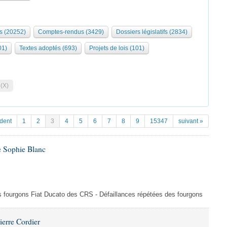
s (20252)
Comptes-rendus (3429)
Dossiers législatifs (2834)
01)
Textes adoptés (693)
Projets de lois (101)
 (X)
dent
1
2
3
4
5
6
7
8
9
15347
suivant »
e Sophie Blanc
es fourgons Fiat Ducato des CRS - Défaillances répétées des fourgons
ierre Cordier