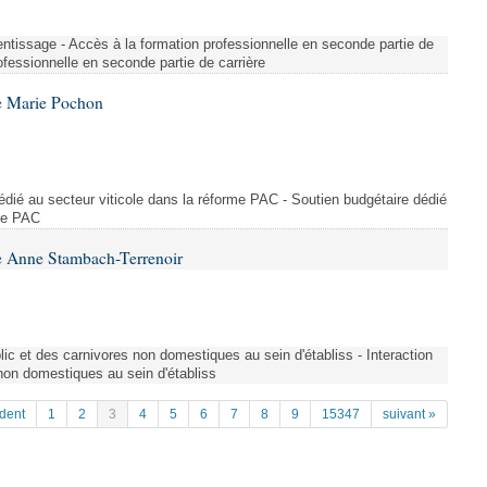
entissage - Accès à la formation professionnelle en seconde partie de
ofessionnelle en seconde partie de carrière
e Marie Pochon
dédié au secteur viticole dans la réforme PAC - Soutien budgétaire dédié
rme PAC
e Anne Stambach-Terrenoir
blic et des carnivores non domestiques au sein d'établiss - Interaction
 non domestiques au sein d'établiss
dent
1
2
3
4
5
6
7
8
9
15347
suivant »