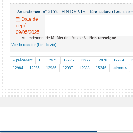
Amendement n° 2152 - FIN DE VIE - 1ère lecture (1ère assemb
Date de
dépôt :
09/05/2025
Amendement de M. Meurin - Article 6 -
Non renseigné
Voir le dossier (Fin de vie)
« précedent
1
12975
12976
12977
12978
12979
1
12984
12985
12986
12987
12988
15346
suivant »