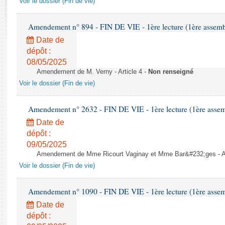
Voir le dossier (Fin de vie)
Rapports d'enquête
Rapports législatifs
Amendement n° 894 - FIN DE VIE - 1ère lecture (1ère assembl
Rapports sur l'application des lois
Date de
Baromètre de l’application des lois
dépôt :
08/05/2025
Dossiers législatifs
Amendement de M. Verny - Article 4 -
Non renseigné
Budget et sécurité sociale
Voir le dossier (Fin de vie)
Questions écrites et orales
Comptes rendus des débats
Amendement n° 2632 - FIN DE VIE - 1ère lecture (1ère assemb
Date de
dépôt :
09/05/2025
Amendement de Mme Ricourt Vaginay et Mme Bar&#232;ges - Ar
Voir le dossier (Fin de vie)
Amendement n° 1090 - FIN DE VIE - 1ère lecture (1ère assemb
Date de
dépôt :