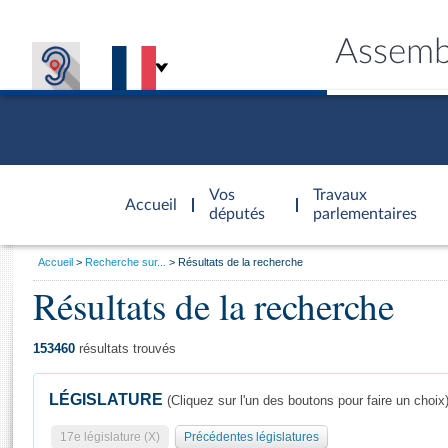
Assemb
Accèder à
la page
Vos
Travaux
Accueil
d'accueil
députés
parlementaires
Vous
Accueil
Recherche sur...
Résultats de la recherche
êtes
Résultats de la recherche
Général
ici
CONNEX
TRAVA
CONNA
DÉC
:
153460
résultats trouvés
LÉGISLATURE
(Cliquez sur l'un des boutons pour faire un choix
17e législature (X)
Précédentes législatures