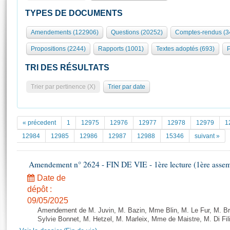
S'id
Présidence
Séance publique
Rôle et pouvoirs de l'Assemblée
Visiter l'Assemblée
TYPES DE DOCUMENTS
Fiches « Connaissance de l’Assemblée »
577 députés
Commissions et autres organes
Visite virtuelle du palais Bourbon
Amendements (122906)
Questions (20252)
Comptes-rendus (3
Organisation de l'Assemblée
Groupes politiques
Europe et International
Assister à une séance
Mot
Propositions (2244)
Rapports (1001)
Textes adoptés (693)
P
Présidence
Conférence des Présidents
Bureau
Collège des Ques
Élections législatives
Contrôle et évaluation
Accès des chercheurs à l’Assemblée
TRI DES RÉSULTATS
Congrès
Les évènements
S'inscrire
Trier par pertinence (X)
Trier par date
Pétitions
Statistiques et chiffres clés
Transparence et déontologie
Vous n'ave
Patrimoine
E
Documents de référence
« précedent
1
12975
12976
12977
12978
12979
1
La Bibliothèque
( Constitution | Règlement de l'Assemblée ... )
Documents parlementaires
12984
12985
12986
12987
12988
15346
suivant »
Les archives
Projets de loi
Contacts et plan d'accès
Amendement n° 2624 - FIN DE VIE - 1ère lecture (1ère assemb
Propositions de loi
Histoire
Photos libres de droit
Amendements
Date de
Juniors
dépôt :
Textes adoptés
Anciennes législatures
09/05/2025
Amendement de M. Juvin, M. Bazin, Mme Blin, M. Le Fur, M. Bre
Liens vers les sites publics
Rapports d'information
Sylvie Bonnet, M. Hetzel, M. Marleix, Mme de Maistre, M. Di Fil