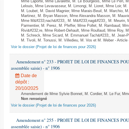
Mme Laporte, Mme Lavalette, M. Le Bourgeois, Mme Le Pen,
Lelouis, Mme Levavasseur, M. Limongi, M. Lioret, Mme Loir, M. 
M. Loubet, M. David Magnier, Mme Marais-Beuil, M. Marchio, M
Martinez, M. Bryan Masson, Mme Alexandra Masson, M. Mauvi
Mme M&#233;nach&#233;, M. M&#233;nag&#233;, M. Meurin, M.
Parmentier, M. Perez, M. Pfeffer, Mme Pollet, M. Rambaud, M
Rivi&#232;re, Mme Robert-Dehault, Mme Roullaud, Mme Roy, M
M. Schreck, Mme Sicard, M. Emmanuel Tach&#233;, M. Jean-Phi
M. Tivoli, M. Tonussi, M. Villedieu, M. Vos et M. Weber - Article
Voir le dossier (Projet de loi de finances pour 2026)
Amendement n° 233 - PROJET DE LOI DE FINANCES POUR 20
assemblée saisie) - n° 1906
Date de
dépôt :
20/10/2025
Amendement de Mme Sylvie Bonnet, M. Cordier, M. Le Fur, Mme C
Non renseigné
Voir le dossier (Projet de loi de finances pour 2026)
Amendement n° 255 - PROJET DE LOI DE FINANCES POUR 20
assemblée saisie) - n° 1906