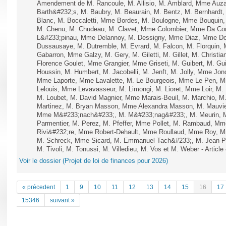
Amendement de M. Rancoule, M. Allisio, M. Amblard, Mme Auz
Barth&#232;s, M. Baubry, M. Beaurain, M. Bentz, M. Bernhardt, 
Blanc, M. Boccaletti, Mme Bordes, M. Boulogne, Mme Bouquin,
M. Chenu, M. Chudeau, M. Clavet, Mme Colombier, Mme Da Conc
L&#233;pinau, Mme Delannoy, M. Dessigny, Mme Diaz, Mme Dog
Dussausaye, M. Dutremble, M. Evrard, M. Falcon, M. Florquin, 
Gabarron, Mme Galzy, M. Gery, M. Giletti, M. Gillet, M. Christi
Florence Goulet, Mme Grangier, Mme Griseti, M. Guibert, M. Gu
Houssin, M. Humbert, M. Jacobelli, M. Jenft, M. Jolly, Mme J
Mme Laporte, Mme Lavalette, M. Le Bourgeois, Mme Le Pen,
Lelouis, Mme Levavasseur, M. Limongi, M. Lioret, Mme Loir, M. 
M. Loubet, M. David Magnier, Mme Marais-Beuil, M. Marchio, M
Martinez, M. Bryan Masson, Mme Alexandra Masson, M. Mauvi
Mme M&#233;nach&#233;, M. M&#233;nag&#233;, M. Meurin, M.
Parmentier, M. Perez, M. Pfeffer, Mme Pollet, M. Rambaud, M
Rivi&#232;re, Mme Robert-Dehault, Mme Roullaud, Mme Roy, M
M. Schreck, Mme Sicard, M. Emmanuel Tach&#233;, M. Jean-Phi
M. Tivoli, M. Tonussi, M. Villedieu, M. Vos et M. Weber - Article
Voir le dossier (Projet de loi de finances pour 2026)
« précedent
1
9
10
11
12
13
14
15
16
17
15346
suivant »