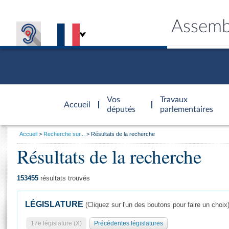
Assemb
Accèder à
la page
Vos
Travaux
Accueil
d'accueil
députés
parlementaires
Vous
Accueil
Recherche sur...
Résultats de la recherche
êtes
Résultats de la recherche
Général
ici
CONNEX
TRAVA
CONNA
DÉC
:
153455
résultats trouvés
LÉGISLATURE
(Cliquez sur l'un des boutons pour faire un choix
17e législature (X)
Précédentes législatures