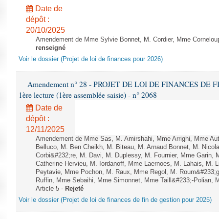
Date de
dépôt :
20/10/2025
Amendement de Mme Sylvie Bonnet, M. Cordier, Mme Corneloup et
renseigné
Voir le dossier (Projet de loi de finances pour 2026)
Amendement n° 28 - PROJET DE LOI DE FINANCES DE F
1ère lecture (1ère assemblée saisie) - n° 2068
Date de
dépôt :
12/11/2025
Amendement de Mme Sas, M. Amirshahi, Mme Arrighi, Mme Aut
Belluco, M. Ben Cheikh, M. Biteau, M. Arnaud Bonnet, M. Nicol
Corbi&#232;re, M. Davi, M. Duplessy, M. Fournier, Mme Garin,
Catherine Hervieu, M. Iordanoff, Mme Laernoes, M. Lahais, M.
Peytavie, Mme Pochon, M. Raux, Mme Regol, M. Roum&#233;g
Ruffin, Mme Sebaihi, Mme Simonnet, Mme Taill&#233;-Polian, M.
Article 5 -
Rejeté
Voir le dossier (Projet de loi de finances de fin de gestion pour 2025)