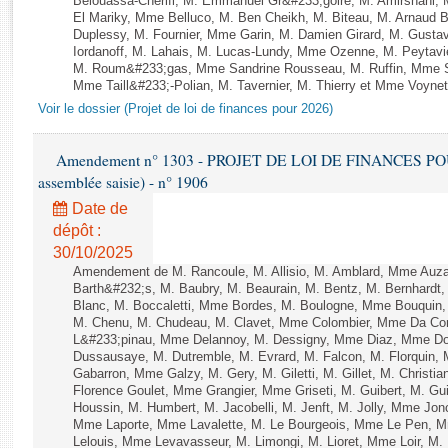
Belouassa-Cherifi, M. Emmanuel Gr&#233;goire, M. Amirshahi,
Rapports d'enquête
El Mariky, Mme Belluco, M. Ben Cheikh, M. Biteau, M. Arnaud B
Rapports législatifs
Duplessy, M. Fournier, Mme Garin, M. Damien Girard, M. Gusta
Iordanoff, M. Lahais, M. Lucas-Lundy, Mme Ozenne, M. Peyta
Rapports sur l'application des lois
M. Roum&#233;gas, Mme Sandrine Rousseau, M. Ruffin, Mme 
Baromètre de l’application des lois
Mme Taill&#233;-Polian, M. Tavernier, M. Thierry et Mme Voynet 
Voir le dossier (Projet de loi de finances pour 2026)
Dossiers législatifs
Amendement n° 1303 - PROJET DE LOI DE FINANCES POUR 2
Budget et sécurité sociale
assemblée saisie) - n° 1906
Questions écrites et orales
Date de
Comptes rendus des débats
dépôt :
30/10/2025
Amendement de M. Rancoule, M. Allisio, M. Amblard, Mme Auz
Barth&#232;s, M. Baubry, M. Beaurain, M. Bentz, M. Bernhardt, 
Blanc, M. Boccaletti, Mme Bordes, M. Boulogne, Mme Bouquin,
M. Chenu, M. Chudeau, M. Clavet, Mme Colombier, Mme Da Conc
L&#233;pinau, Mme Delannoy, M. Dessigny, Mme Diaz, Mme Dog
Dussausaye, M. Dutremble, M. Evrard, M. Falcon, M. Florquin, 
Gabarron, Mme Galzy, M. Gery, M. Giletti, M. Gillet, M. Christi
Florence Goulet, Mme Grangier, Mme Griseti, M. Guibert, M. Gu
Houssin, M. Humbert, M. Jacobelli, M. Jenft, M. Jolly, Mme J
Mme Laporte, Mme Lavalette, M. Le Bourgeois, Mme Le Pen,
Lelouis, Mme Levavasseur, M. Limongi, M. Lioret, Mme Loir, M. 