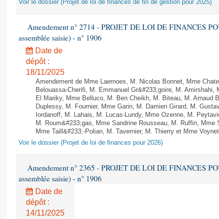
Voir le dossier (Projet de loi de finances de fin de gestion pour 2025)
Amendement n° 2714 - PROJET DE LOI DE FINANCES POUR 2
assemblée saisie) - n° 1906
Date de
dépôt :
18/11/2025
Amendement de Mme Laernoes, M. Nicolas Bonnet, Mme Chate
Belouassa-Cherifi, M. Emmanuel Gr&#233;goire, M. Amirshahi,
El Mariky, Mme Belluco, M. Ben Cheikh, M. Biteau, M. Arnaud B
Duplessy, M. Fournier, Mme Garin, M. Damien Girard, M. Gusta
Iordanoff, M. Lahais, M. Lucas-Lundy, Mme Ozenne, M. Peyta
M. Roum&#233;gas, Mme Sandrine Rousseau, M. Ruffin, Mme 
Mme Taill&#233;-Polian, M. Tavernier, M. Thierry et Mme Voynet 
Voir le dossier (Projet de loi de finances pour 2026)
Amendement n° 2365 - PROJET DE LOI DE FINANCES POUR 2
assemblée saisie) - n° 1906
Date de
dépôt :
14/11/2025