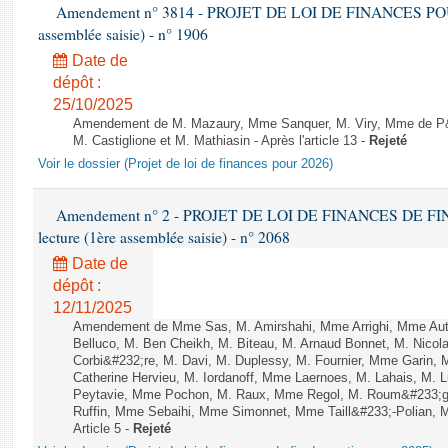
Amendement n° 3814 - PROJET DE LOI DE FINANCES POUR 2
assemblée saisie) - n° 1906
Date de
dépôt :
25/10/2025
Amendement de M. Mazaury, Mme Sanquer, M. Viry, Mme de P&
M. Castiglione et M. Mathiasin - Après l'article 13 -
Rejeté
Voir le dossier (Projet de loi de finances pour 2026)
Amendement n° 2 - PROJET DE LOI DE FINANCES DE FIN
lecture (1ère assemblée saisie) - n° 2068
Date de
dépôt :
12/11/2025
Amendement de Mme Sas, M. Amirshahi, Mme Arrighi, Mme Aut
Belluco, M. Ben Cheikh, M. Biteau, M. Arnaud Bonnet, M. Nicol
Corbi&#232;re, M. Davi, M. Duplessy, M. Fournier, Mme Garin,
Catherine Hervieu, M. Iordanoff, Mme Laernoes, M. Lahais, M.
Peytavie, Mme Pochon, M. Raux, Mme Regol, M. Roum&#233;g
Ruffin, Mme Sebaihi, Mme Simonnet, Mme Taill&#233;-Polian, M.
Article 5 -
Rejeté