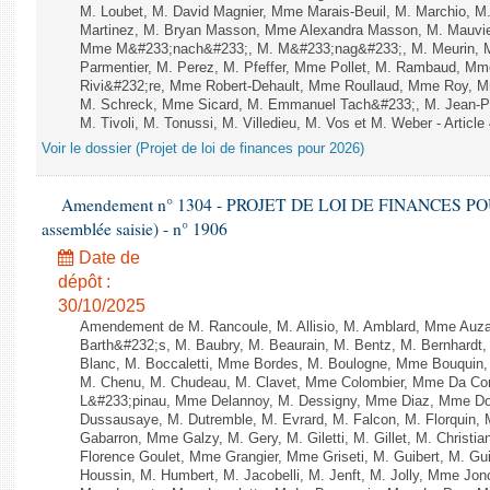
M. Loubet, M. David Magnier, Mme Marais-Beuil, M. Marchio, M
Martinez, M. Bryan Masson, Mme Alexandra Masson, M. Mauvi
Mme M&#233;nach&#233;, M. M&#233;nag&#233;, M. Meurin, M.
Parmentier, M. Perez, M. Pfeffer, Mme Pollet, M. Rambaud, M
Rivi&#232;re, Mme Robert-Dehault, Mme Roullaud, Mme Roy, M
M. Schreck, Mme Sicard, M. Emmanuel Tach&#233;, M. Jean-Phi
M. Tivoli, M. Tonussi, M. Villedieu, M. Vos et M. Weber - Article
Voir le dossier (Projet de loi de finances pour 2026)
Amendement n° 1304 - PROJET DE LOI DE FINANCES POUR 2
assemblée saisie) - n° 1906
Date de
dépôt :
30/10/2025
Amendement de M. Rancoule, M. Allisio, M. Amblard, Mme Auz
Barth&#232;s, M. Baubry, M. Beaurain, M. Bentz, M. Bernhardt, 
Blanc, M. Boccaletti, Mme Bordes, M. Boulogne, Mme Bouquin,
M. Chenu, M. Chudeau, M. Clavet, Mme Colombier, Mme Da Conc
L&#233;pinau, Mme Delannoy, M. Dessigny, Mme Diaz, Mme Dog
Dussausaye, M. Dutremble, M. Evrard, M. Falcon, M. Florquin, 
Gabarron, Mme Galzy, M. Gery, M. Giletti, M. Gillet, M. Christi
Florence Goulet, Mme Grangier, Mme Griseti, M. Guibert, M. Gu
Houssin, M. Humbert, M. Jacobelli, M. Jenft, M. Jolly, Mme J