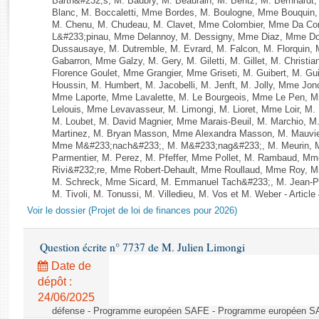
Barth&#232;s, M. Baubry, M. Beaurain, M. Bentz, M. Bernhardt, 
Rapports d'enquête
Blanc, M. Boccaletti, Mme Bordes, M. Boulogne, Mme Bouquin,
Rapports législatifs
M. Chenu, M. Chudeau, M. Clavet, Mme Colombier, Mme Da Conc
L&#233;pinau, Mme Delannoy, M. Dessigny, Mme Diaz, Mme Dog
Rapports sur l'application des lois
Dussausaye, M. Dutremble, M. Evrard, M. Falcon, M. Florquin, 
Baromètre de l’application des lois
Gabarron, Mme Galzy, M. Gery, M. Giletti, M. Gillet, M. Christi
Florence Goulet, Mme Grangier, Mme Griseti, M. Guibert, M. Gu
Houssin, M. Humbert, M. Jacobelli, M. Jenft, M. Jolly, Mme J
Dossiers législatifs
Mme Laporte, Mme Lavalette, M. Le Bourgeois, Mme Le Pen,
Lelouis, Mme Levavasseur, M. Limongi, M. Lioret, Mme Loir, M. 
Budget et sécurité sociale
M. Loubet, M. David Magnier, Mme Marais-Beuil, M. Marchio, M
Questions écrites et orales
Martinez, M. Bryan Masson, Mme Alexandra Masson, M. Mauvi
Mme M&#233;nach&#233;, M. M&#233;nag&#233;, M. Meurin, M.
Comptes rendus des débats
Parmentier, M. Perez, M. Pfeffer, Mme Pollet, M. Rambaud, M
Rivi&#232;re, Mme Robert-Dehault, Mme Roullaud, Mme Roy, M
M. Schreck, Mme Sicard, M. Emmanuel Tach&#233;, M. Jean-Phi
M. Tivoli, M. Tonussi, M. Villedieu, M. Vos et M. Weber - Article
Voir le dossier (Projet de loi de finances pour 2026)
Question écrite n° 7737 de M. Julien Limongi
Date de
dépôt :
24/06/2025
défense - Programme européen SAFE - Programme européen 