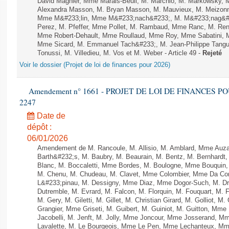
David Magnier, Mme Marais-Beuil, M. Marchio, M. Markowsky, 
Alexandra Masson, M. Bryan Masson, M. Mauvieux, M. Meizonnet
Mme M&#233;lin, Mme M&#233;nach&#233;, M. M&#233;nag&#23
Perez, M. Pfeffer, Mme Pollet, M. Rambaud, Mme Ranc, M. Ren
Mme Robert-Dehault, Mme Roullaud, Mme Roy, Mme Sabatini, M
Mme Sicard, M. Emmanuel Tach&#233;, M. Jean-Philippe Tanguy,
Tonussi, M. Villedieu, M. Vos et M. Weber - Article 49 -
Rejeté
Voir le dossier (Projet de loi de finances pour 2026)
Amendement n° 1661 - PROJET DE LOI DE FINANCES POUR 
2247
Date de
dépôt :
06/01/2026
Amendement de M. Rancoule, M. Allisio, M. Amblard, Mme Auz
Barth&#232;s, M. Baubry, M. Beaurain, M. Bentz, M. Bernhardt, 
Blanc, M. Boccaletti, Mme Bordes, M. Boulogne, Mme Bouquin,
M. Chenu, M. Chudeau, M. Clavet, Mme Colombier, Mme Da Conc
L&#233;pinau, M. Dessigny, Mme Diaz, Mme Dogor-Such, M. Dr
Dutremble, M. Evrard, M. Falcon, M. Florquin, M. Fouquart, M.
M. Gery, M. Giletti, M. Gillet, M. Christian Girard, M. Golliot,
Grangier, Mme Griseti, M. Guibert, M. Guiniot, M. Guitton, Mm
Jacobelli, M. Jenft, M. Jolly, Mme Joncour, Mme Josserand, 
Lavalette, M. Le Bourgeois, Mme Le Pen, Mme Lechanteux, M