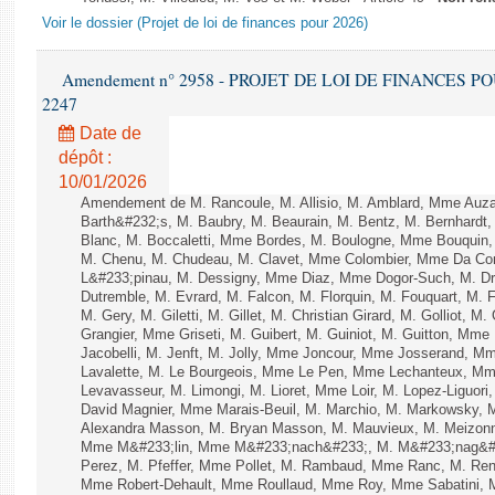
Voir le dossier (Projet de loi de finances pour 2026)
Amendement n° 2958 - PROJET DE LOI DE FINANCES POUR 
2247
Date de
dépôt :
10/01/2026
Amendement de M. Rancoule, M. Allisio, M. Amblard, Mme Auz
Barth&#232;s, M. Baubry, M. Beaurain, M. Bentz, M. Bernhardt, 
Blanc, M. Boccaletti, Mme Bordes, M. Boulogne, Mme Bouquin,
M. Chenu, M. Chudeau, M. Clavet, Mme Colombier, Mme Da Conc
L&#233;pinau, M. Dessigny, Mme Diaz, Mme Dogor-Such, M. Dr
Dutremble, M. Evrard, M. Falcon, M. Florquin, M. Fouquart, M.
M. Gery, M. Giletti, M. Gillet, M. Christian Girard, M. Golliot,
Grangier, Mme Griseti, M. Guibert, M. Guiniot, M. Guitton, Mm
Jacobelli, M. Jenft, M. Jolly, Mme Joncour, Mme Josserand, 
Lavalette, M. Le Bourgeois, Mme Le Pen, Mme Lechanteux, M
Levavasseur, M. Limongi, M. Lioret, Mme Loir, M. Lopez-Liguori
David Magnier, Mme Marais-Beuil, M. Marchio, M. Markowsky, 
Alexandra Masson, M. Bryan Masson, M. Mauvieux, M. Meizonnet
Mme M&#233;lin, Mme M&#233;nach&#233;, M. M&#233;nag&#23
Perez, M. Pfeffer, Mme Pollet, M. Rambaud, Mme Ranc, M. Ren
Mme Robert-Dehault, Mme Roullaud, Mme Roy, Mme Sabatini, M