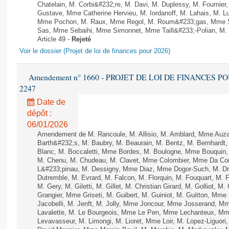
Chatelain, M. Corbi&#232;re, M. Davi, M. Duplessy, M. Fournier
Gustave, Mme Catherine Hervieu, M. Iordanoff, M. Lahais, M. 
Mme Pochon, M. Raux, Mme Regol, M. Roum&#233;gas, Mme S
Sas, Mme Sebaihi, Mme Simonnet, Mme Taill&#233;-Polian, M. T
Article 49 -
Rejeté
Voir le dossier (Projet de loi de finances pour 2026)
Amendement n° 1660 - PROJET DE LOI DE FINANCES POUR 
2247
Date de
dépôt :
06/01/2026
Amendement de M. Rancoule, M. Allisio, M. Amblard, Mme Auz
Barth&#232;s, M. Baubry, M. Beaurain, M. Bentz, M. Bernhardt, 
Blanc, M. Boccaletti, Mme Bordes, M. Boulogne, Mme Bouquin,
M. Chenu, M. Chudeau, M. Clavet, Mme Colombier, Mme Da Conc
L&#233;pinau, M. Dessigny, Mme Diaz, Mme Dogor-Such, M. Dr
Dutremble, M. Evrard, M. Falcon, M. Florquin, M. Fouquart, M.
M. Gery, M. Giletti, M. Gillet, M. Christian Girard, M. Golliot,
Grangier, Mme Griseti, M. Guibert, M. Guiniot, M. Guitton, Mm
Jacobelli, M. Jenft, M. Jolly, Mme Joncour, Mme Josserand, 
Lavalette, M. Le Bourgeois, Mme Le Pen, Mme Lechanteux, M
Levavasseur, M. Limongi, M. Lioret, Mme Loir, M. Lopez-Liguori