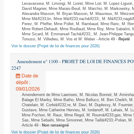
Levavasseur, M. Limongi, M. Lioret, Mme Loir, M. Lopez-Liguori
David Magnier, Mme Marais-Beuil, M. Marchio, M. Markowsky, 
Alexandra Masson, M. Bryan Masson, M. Mauvieux, M. Meizonnet
Mme M&#233;lin, Mme M&#233;nach&#233;, M. M&#233;nag&#23
Perez, M. Pfeffer, Mme Pollet, M. Rambaud, Mme Ranc, M. Ren
Mme Robert-Dehault, Mme Roullaud, Mme Roy, Mme Sabatini, M
Mme Sicard, M. Emmanuel Tach&#233;, M. Jean-Philippe Tanguy,
Tonussi, M. Villedieu, M. Vos et M. Weber - Article 49 -
Rejeté
Voir le dossier (Projet de loi de finances pour 2026)
Amendement n° 1100 - PROJET DE LOI DE FINANCES POUR 
2247
Date de
dépôt :
09/01/2026
Amendement de Mme Laernoes, M. Nicolas Bonnet, M. Amirshah
Balage El Mariky, Mme Batho, Mme Belluco, M. Ben Cheikh, M.
Chatelain, M. Corbi&#232;re, M. Davi, M. Duplessy, M. Fournier
Gustave, Mme Catherine Hervieu, M. Iordanoff, M. Lahais, M. 
Mme Pochon, M. Raux, Mme Regol, M. Roum&#233;gas, Mme S
Sas, Mme Sebaihi, Mme Simonnet, Mme Taill&#233;-Polian, M. T
Article 49 -
Non renseigné
Voir le dossier (Projet de loi de finances pour 2026)