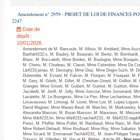
Amendement n° 2959 - PROJET DE LOI DE FINANCES POUR 
2247
Date de
dépôt :
10/01/2026
Amendement de M. Rancoule, M. Allisio, M. Amblard, Mme Auz
Barth&#232;s, M. Baubry, M. Beaurain, M. Bentz, M. Bernhardt, 
Blanc, M. Boccaletti, Mme Bordes, M. Boulogne, Mme Bouquin,
M. Chenu, M. Chudeau, M. Clavet, Mme Colombier, Mme Da Conc
L&#233;pinau, M. Dessigny, Mme Diaz, Mme Dogor-Such, M. Dr
Dutremble, M. Evrard, M. Falcon, M. Florquin, M. Fouquart, M.
M. Gery, M. Giletti, M. Gillet, M. Christian Girard, M. Golliot,
Grangier, Mme Griseti, M. Guibert, M. Guiniot, M. Guitton, Mm
Jacobelli, M. Jenft, M. Jolly, Mme Joncour, Mme Josserand, 
Lavalette, M. Le Bourgeois, Mme Le Pen, Mme Lechanteux, M
Levavasseur, M. Limongi, M. Lioret, Mme Loir, M. Lopez-Liguori
David Magnier, Mme Marais-Beuil, M. Marchio, M. Markowsky, 
Alexandra Masson, M. Bryan Masson, M. Mauvieux, M. Meizonnet
Mme M&#233;lin, Mme M&#233;nach&#233;, M. M&#233;nag&#23
Perez, M. Pfeffer, Mme Pollet, M. Rambaud, Mme Ranc, M. Ren
Mme Robert-Dehault, Mme Roullaud, Mme Roy, Mme Sabatini, M
Mme Sicard, M. Emmanuel Tach&#233;, M. Jean-Philippe Tanguy,
Tonussi, M. Villedieu, M. Vos et M. Weber - Article 49 -
Non ren