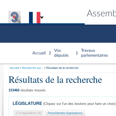
Assemb
Accèder à
la page
Vos
Travaux
Accueil
d'accueil
députés
parlementaires
Vous
Accueil
Recherche sur...
Résultats de la recherche
êtes
Résultats de la recherche
Général
ici
CONNEX
TRAVA
CONNA
DÉC
:
153460
résultats trouvés
LÉGISLATURE
(Cliquez sur l'un des boutons pour faire un choix
17e législature (X)
Précédentes législatures