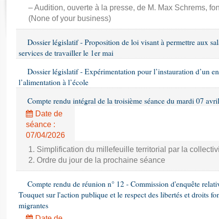
Rapports d'enquête
– Audition, ouverte à la presse, de M. Max Schrems, f
Rapports législatifs
(None of your business)
Rapports sur l'application des lois
Baromètre de l’application des lois
Dossier législatif - Proposition de loi visant à permettre aux sal
services de travailler le 1er mai
Dossiers législatifs
Dossier législatif - Expérimentation pour l’instauration d’un 
Budget et sécurité sociale
l’alimentation à l’école
Questions écrites et orales
Compte rendu intégral de la troisième séance du mardi 07 avri
Comptes rendus des débats
Date de
séance :
07/04/2026
1. Simplification du millefeuille territorial par la collecti
2. Ordre du jour de la prochaine séance
Compte rendu de réunion n° 12 - Commission d'enquête relati
Touquet sur l'action publique et le respect des libertés et droits
migrantes
Date de