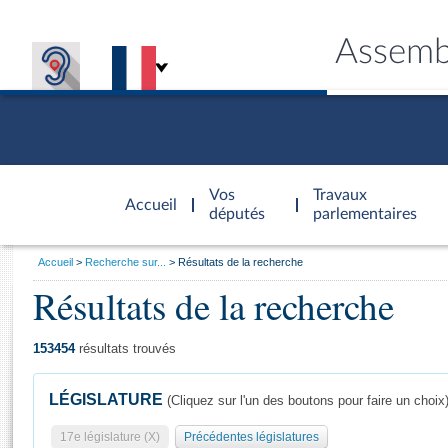
Assemb
Accèder à
la page
Vos
Travaux
Accueil
d'accueil
députés
parlementaires
Vous
Accueil
Recherche sur...
Résultats de la recherche
êtes
Résultats de la recherche
Général
ici
CONNEX
TRAVA
CONNA
DÉC
:
153454
résultats trouvés
LÉGISLATURE
(Cliquez sur l'un des boutons pour faire un choix
17e législature (X)
Précédentes législatures