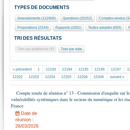
S'id
Présidence
Séance publique
Rôle et pouvoirs de l'Assemblée
Visiter l'Assemblée
TYPES DE DOCUMENTS
Fiches « Connaissance de l’Assemblée »
577 députés
Commissions et autres organes
Visite virtuelle du palais Bourbon
Amendements (122906)
Questions (20252)
Comptes-rendus (3
Organisation de l'Assemblée
Groupes politiques
Europe et International
Assister à une séance
Mot
Propositions (2244)
Rapports (1001)
Textes adoptés (693)
P
Présidence
Conférence des Présidents
Bureau
Collège des Ques
Élections législatives
Contrôle et évaluation
Accès des chercheurs à l’Assemblée
TRI DES RÉSULTATS
Congrès
Les évènements
S'inscrire
Trier par pertinence (X)
Trier par date
Pétitions
Statistiques et chiffres clés
Transparence et déontologie
Vous n'ave
Patrimoine
E
Documents de référence
« précedent
1
12193
12194
12195
12196
12197
1
La Bibliothèque
( Constitution | Règlement de l'Assemblée ... )
Documents parlementaires
12202
12203
12204
12205
12206
15346
suivant »
Les archives
Projets de loi
Contacts et plan d'accès
Compte rendu de réunion n° 13 - Commission d'enquête sur les 
Propositions de loi
Histoire
vulnérabilités systémiques dans le secteur du numérique et les ri
Photos libres de droit
Amendements
Juniors
France
Textes adoptés
Anciennes législatures
Date de
réunion :
Liens vers les sites publics
Rapports d'information
26/03/2026