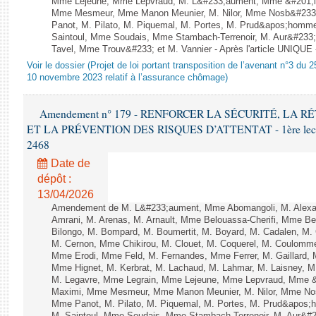
Mme Lejeune, Mme Lepvraud, M. L&#233;aument, Mme &#201;li
Mme Mesmeur, Mme Manon Meunier, M. Nilor, Mme Nosb&#23
Panot, M. Pilato, M. Piquemal, M. Portes, M. Prud&apos;homme
Saintoul, Mme Soudais, Mme Stambach-Terrenoir, M. Aur&#233;
Tavel, Mme Trouv&#233; et M. Vannier - Après l'article UNIQUE
Voir le dossier (Projet de loi portant transposition de l’avenant n°3 du 
10 novembre 2023 relatif à l’assurance chômage)
Amendement n° 179 - RENFORCER LA SÉCURITÉ, LA 
ET LA PRÉVENTION DES RISQUES D’ATTENTAT - 1ère lecture 
2468
Date de
dépôt :
13/04/2026
Amendement de M. L&#233;aument, Mme Abomangoli, M. Alex
Amrani, M. Arenas, M. Arnault, Mme Belouassa-Cherifi, Mme Ben
Bilongo, M. Bompard, M. Boumertit, M. Boyard, M. Cadalen, M.
M. Cernon, Mme Chikirou, M. Clouet, M. Coquerel, M. Coulomme
Mme Erodi, Mme Feld, M. Fernandes, Mme Ferrer, M. Gaillar
Mme Hignet, M. Kerbrat, M. Lachaud, M. Lahmar, M. Laisney, M
M. Legavre, Mme Legrain, Mme Lejeune, Mme Lepvraud, Mme &
Maximi, Mme Mesmeur, Mme Manon Meunier, M. Nilor, Mme N
Mme Panot, M. Pilato, M. Piquemal, M. Portes, M. Prud&apos;h