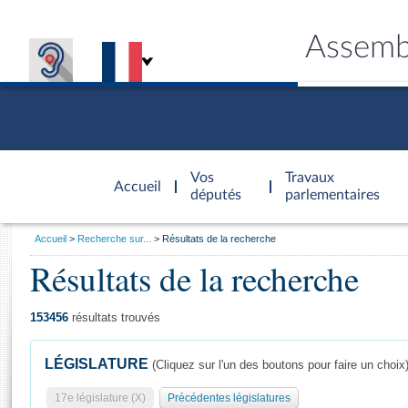
Assemb
Accèder à
la page
Vos
Travaux
Accueil
d'accueil
députés
parlementaires
Vous
Accueil
Recherche sur...
Résultats de la recherche
êtes
Résultats de la recherche
Général
ici
CONNEX
TRAVA
CONNA
DÉC
:
153456
résultats trouvés
LÉGISLATURE
(Cliquez sur l'un des boutons pour faire un choix
17e législature (X)
Précédentes législatures