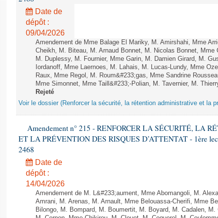
Date de
dépôt :
09/04/2026
Amendement de Mme Balage El Mariky, M. Amirshahi, Mme Arri
Cheikh, M. Biteau, M. Arnaud Bonnet, M. Nicolas Bonnet, Mme C
M. Duplessy, M. Fournier, Mme Garin, M. Damien Girard, M. Gu
Iordanoff, Mme Laernoes, M. Lahais, M. Lucas-Lundy, Mme Oz
Raux, Mme Regol, M. Roum&#233;gas, Mme Sandrine Rousseau
Mme Simonnet, Mme Taill&#233;-Polian, M. Tavernier, M. Thier
Rejeté
Voir le dossier (Renforcer la sécurité, la rétention administrative et la 
Amendement n° 215 - RENFORCER LA SÉCURITÉ, LA 
ET LA PRÉVENTION DES RISQUES D’ATTENTAT - 1ère lecture 
2468
Date de
dépôt :
14/04/2026
Amendement de M. L&#233;aument, Mme Abomangoli, M. Alex
Amrani, M. Arenas, M. Arnault, Mme Belouassa-Cherifi, Mme Ben
Bilongo, M. Bompard, M. Boumertit, M. Boyard, M. Cadalen, M.