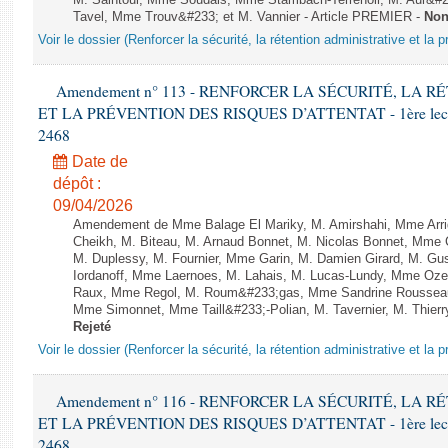
M. Saintoul, Mme Soudais, Mme Stambach-Terrenoir, M. Aur&#2
Tavel, Mme Trouv&#233; et M. Vannier - Article PREMIER -
Non
Voir le dossier (Renforcer la sécurité, la rétention administrative et la 
Amendement n° 113 - RENFORCER LA SÉCURITÉ, LA 
ET LA PRÉVENTION DES RISQUES D’ATTENTAT - 1ère lecture 
2468
Date de
dépôt :
09/04/2026
Amendement de Mme Balage El Mariky, M. Amirshahi, Mme Arri
Cheikh, M. Biteau, M. Arnaud Bonnet, M. Nicolas Bonnet, Mme C
M. Duplessy, M. Fournier, Mme Garin, M. Damien Girard, M. Gu
Iordanoff, Mme Laernoes, M. Lahais, M. Lucas-Lundy, Mme Oz
Raux, Mme Regol, M. Roum&#233;gas, Mme Sandrine Rousseau
Mme Simonnet, Mme Taill&#233;-Polian, M. Tavernier, M. Thier
Rejeté
Voir le dossier (Renforcer la sécurité, la rétention administrative et la 
Amendement n° 116 - RENFORCER LA SÉCURITÉ, LA 
ET LA PRÉVENTION DES RISQUES D’ATTENTAT - 1ère lecture 
2468