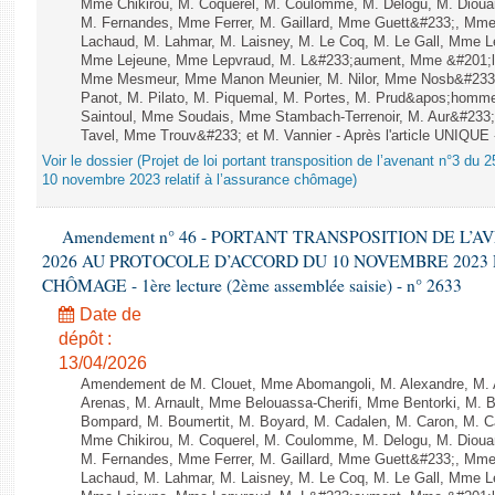
Mme Chikirou, M. Coquerel, M. Coulomme, M. Delogu, M. Diou
M. Fernandes, Mme Ferrer, M. Gaillard, Mme Guett&#233;, Mm
Lachaud, M. Lahmar, M. Laisney, M. Le Coq, M. Le Gall, Mme L
Mme Lejeune, Mme Lepvraud, M. L&#233;aument, Mme &#201;li
Mme Mesmeur, Mme Manon Meunier, M. Nilor, Mme Nosb&#23
Panot, M. Pilato, M. Piquemal, M. Portes, M. Prud&apos;homme
Saintoul, Mme Soudais, Mme Stambach-Terrenoir, M. Aur&#233;
Tavel, Mme Trouv&#233; et M. Vannier - Après l'article UNIQUE
Voir le dossier (Projet de loi portant transposition de l’avenant n°3 du 
10 novembre 2023 relatif à l’assurance chômage)
Amendement n° 46 - PORTANT TRANSPOSITION DE L’A
2026 AU PROTOCOLE D’ACCORD DU 10 NOVEMBRE 2023
CHÔMAGE - 1ère lecture (2ème assemblée saisie) - n° 2633
Date de
dépôt :
13/04/2026
Amendement de M. Clouet, Mme Abomangoli, M. Alexandre, M.
Arenas, M. Arnault, Mme Belouassa-Cherifi, Mme Bentorki, M. Be
Bompard, M. Boumertit, M. Boyard, M. Cadalen, M. Caron, M. C
Mme Chikirou, M. Coquerel, M. Coulomme, M. Delogu, M. Diou
M. Fernandes, Mme Ferrer, M. Gaillard, Mme Guett&#233;, Mm
Lachaud, M. Lahmar, M. Laisney, M. Le Coq, M. Le Gall, Mme L