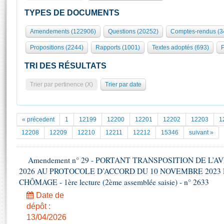
S'id
Présidence
Séance publique
Rôle et pouvoirs de l'Assemblée
Visiter l'Assemblée
TYPES DE DOCUMENTS
Fiches « Connaissance de l’Assemblée »
577 députés
Commissions et autres organes
Visite virtuelle du palais Bourbon
Amendements (122906)
Questions (20252)
Comptes-rendus (3
Organisation de l'Assemblée
Groupes politiques
Europe et International
Assister à une séance
Mot
Propositions (2244)
Rapports (1001)
Textes adoptés (693)
P
Présidence
Conférence des Présidents
Bureau
Collège des Ques
Élections législatives
Contrôle et évaluation
Accès des chercheurs à l’Assemblée
TRI DES RÉSULTATS
Congrès
Les évènements
S'inscrire
Trier par pertinence (X)
Trier par date
Pétitions
Statistiques et chiffres clés
Transparence et déontologie
Vous n'ave
Patrimoine
E
Documents de référence
« précedent
1
12199
12200
12201
12202
12203
1
La Bibliothèque
( Constitution | Règlement de l'Assemblée ... )
Documents parlementaires
12208
12209
12210
12211
12212
15346
suivant »
Les archives
Projets de loi
Contacts et plan d'accès
Amendement n° 29 - PORTANT TRANSPOSITION DE L’A
Propositions de loi
Histoire
2026 AU PROTOCOLE D’ACCORD DU 10 NOVEMBRE 2023
Photos libres de droit
Amendements
Juniors
CHÔMAGE - 1ère lecture (2ème assemblée saisie) - n° 2633
Textes adoptés
Anciennes législatures
Date de
dépôt :
Liens vers les sites publics
Rapports d'information
13/04/2026