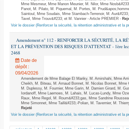
Mme Mesmeur, Mme Manon Meunier, M. Nilor, Mme Nosb&#23
Panot, M. Pilato, M. Piquemal, M. Portes, M. Prud&apos;homme
Saintoul, Mme Soudais, Mme Stambach-Terrenoir, M. Aur&#233;
Tavel, Mme Trouv&#233; et M. Vannier - Article PREMIER -
Rej
Voir le dossier (Renforcer la sécurité, la rétention administrative et la 
Amendement n° 112 - RENFORCER LA SÉCURITÉ, LA 
ET LA PRÉVENTION DES RISQUES D’ATTENTAT - 1ère lecture 
2468
Date de
dépôt :
09/04/2026
Amendement de Mme Balage El Mariky, M. Amirshahi, Mme Arri
Cheikh, M. Biteau, M. Arnaud Bonnet, M. Nicolas Bonnet, Mme C
M. Duplessy, M. Fournier, Mme Garin, M. Damien Girard, M. Gu
Iordanoff, Mme Laernoes, M. Lahais, M. Lucas-Lundy, Mme Oz
Raux, Mme Regol, M. Roum&#233;gas, Mme Sandrine Rousseau
Mme Simonnet, Mme Taill&#233;-Polian, M. Tavernier, M. Thier
Rejeté
Voir le dossier (Renforcer la sécurité, la rétention administrative et la 