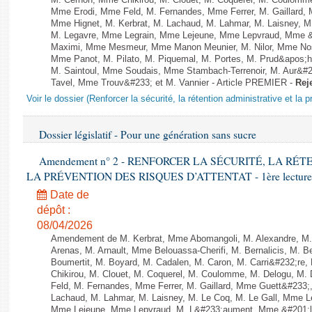
M. Cernon, Mme Chikirou, M. Clouet, M. Coquerel, M. Coulomme
Mme Erodi, Mme Feld, M. Fernandes, Mme Ferrer, M. Gaillar
Mme Hignet, M. Kerbrat, M. Lachaud, M. Lahmar, M. Laisney, M
M. Legavre, Mme Legrain, Mme Lejeune, Mme Lepvraud, Mme &
Maximi, Mme Mesmeur, Mme Manon Meunier, M. Nilor, Mme N
Mme Panot, M. Pilato, M. Piquemal, M. Portes, M. Prud&apos;h
M. Saintoul, Mme Soudais, Mme Stambach-Terrenoir, M. Aur&#2
Tavel, Mme Trouv&#233; et M. Vannier - Article PREMIER -
Rej
Voir le dossier (Renforcer la sécurité, la rétention administrative et la 
Dossier législatif - Pour une génération sans sucre
Amendement n° 2 - RENFORCER LA SÉCURITÉ, LA RÉ
LA PRÉVENTION DES RISQUES D’ATTENTAT - 1ère lecture (1èr
Date de
dépôt :
08/04/2026
Amendement de M. Kerbrat, Mme Abomangoli, M. Alexandre, M
Arenas, M. Arnault, Mme Belouassa-Cherifi, M. Bernalicis, M. 
Boumertit, M. Boyard, M. Cadalen, M. Caron, M. Carri&#232;re
Chikirou, M. Clouet, M. Coquerel, M. Coulomme, M. Delogu, M
Feld, M. Fernandes, Mme Ferrer, M. Gaillard, Mme Guett&#23
Lachaud, M. Lahmar, M. Laisney, M. Le Coq, M. Le Gall, Mme L
Mme Lejeune, Mme Lepvraud, M. L&#233;aument, Mme &#201;li