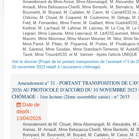
Rapports d'enquête
Amendement de Mme Amiot, Mme Abomangoli, M. Alexandre, M.
Arnault, Mme Belouassa-Cherifi, Mme Bentorki, M. Bernalicis, 
Rapports législatifs
Boumertit, M. Boyard, M. Cadalen, M. Caron, M. Carri&#232;re
Rapports sur l'application des lois
Chikirou, M. Clouet, M. Coquerel, M. Coulomme, M. Delogu, M
Feld, M. Fernandes, Mme Ferrer, M. Gaillard, Mme Guett&#23
Baromètre de l’application des lois
Kerbrat, M. Lachaud, M. Lahmar, M. Laisney, M. Le Coq, M. Le
Legrain, Mme Lejeune, Mme Lepvraud, M. L&#233;aument, Mme
Maximi, Mme Mesmeur, Mme Manon Meunier, M. Nilor, Mme N
Dossiers législatifs
Mme Panot, M. Pilato, M. Piquemal, M. Portes, M. Prud&apos;h
M. Saintoul, Mme Soudais, Mme Stambach-Terrenoir, M. Aur&#2
Budget et sécurité sociale
Tavel, Mme Trouv&#233; et M. Vannier - Après l'article UNIQUE
Questions écrites et orales
Voir le dossier (Projet de loi portant transposition de l’avenant n°3 du 
Comptes rendus des débats
10 novembre 2023 relatif à l’assurance chômage)
Amendement n° 31 - PORTANT TRANSPOSITION DE L’A
2026 AU PROTOCOLE D’ACCORD DU 10 NOVEMBRE 2023
CHÔMAGE - 1ère lecture (2ème assemblée saisie) - n° 2633
Date de
dépôt :
13/04/2026
Amendement de M. Clouet, Mme Abomangoli, M. Alexandre, M.
Arenas, M. Arnault, Mme Belouassa-Cherifi, Mme Bentorki, M. Be
Bompard, M. Boumertit, M. Boyard, M. Cadalen, M. Caron, M. C