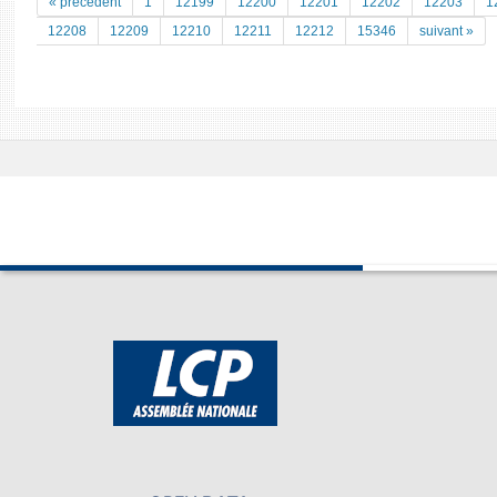
« précedent
1
12199
12200
12201
12202
12203
1
12208
12209
12210
12211
12212
15346
suivant »