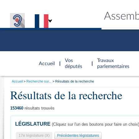
Assemb
Accèder à
la page
Vos
Travaux
Accueil
d'accueil
députés
parlementaires
Vous
Accueil
Recherche sur...
Résultats de la recherche
êtes
Résultats de la recherche
Général
ici
CONNEX
TRAVA
CONNA
DÉC
:
153460
résultats trouvés
LÉGISLATURE
(Cliquez sur l'un des boutons pour faire un choix
17e législature (X)
Précédentes législatures