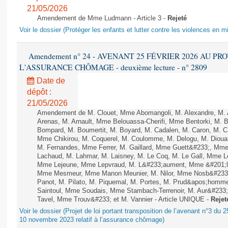
21/05/2026
Amendement de Mme Ludmann - Article 3 -
Rejeté
Voir le dossier (Protéger les enfants et lutter contre les violences en mi
Amendement n° 24 - AVENANT 25 FÉVRIER 2026 AU P
L'ASSURANCE CHÔMAGE - deuxième lecture - n° 2809
Date de
dépôt :
21/05/2026
Amendement de M. Clouet, Mme Abomangoli, M. Alexandre, M.
Arenas, M. Arnault, Mme Belouassa-Cherifi, Mme Bentorki, M. Be
Bompard, M. Boumertit, M. Boyard, M. Cadalen, M. Caron, M. C
Mme Chikirou, M. Coquerel, M. Coulomme, M. Delogu, M. Diou
M. Fernandes, Mme Ferrer, M. Gaillard, Mme Guett&#233;, Mm
Lachaud, M. Lahmar, M. Laisney, M. Le Coq, M. Le Gall, Mme L
Mme Lejeune, Mme Lepvraud, M. L&#233;aument, Mme &#201;li
Mme Mesmeur, Mme Manon Meunier, M. Nilor, Mme Nosb&#23
Panot, M. Pilato, M. Piquemal, M. Portes, M. Prud&apos;homme
Saintoul, Mme Soudais, Mme Stambach-Terrenoir, M. Aur&#233;
Tavel, Mme Trouv&#233; et M. Vannier - Article UNIQUE -
Rejet
Voir le dossier (Projet de loi portant transposition de l’avenant n°3 du 
10 novembre 2023 relatif à l’assurance chômage)