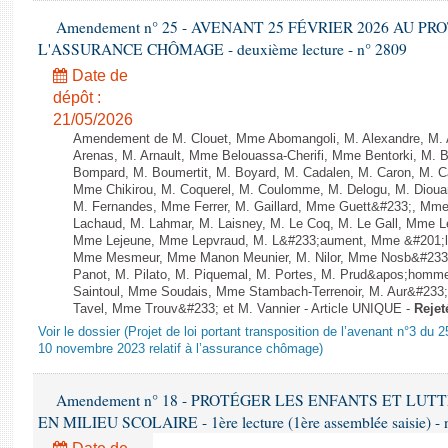
Amendement n° 25 - AVENANT 25 FÉVRIER 2026 AU P
L'ASSURANCE CHÔMAGE - deuxième lecture - n° 2809
Date de
dépôt :
21/05/2026
Amendement de M. Clouet, Mme Abomangoli, M. Alexandre, M.
Arenas, M. Arnault, Mme Belouassa-Cherifi, Mme Bentorki, M. Be
Bompard, M. Boumertit, M. Boyard, M. Cadalen, M. Caron, M. C
Mme Chikirou, M. Coquerel, M. Coulomme, M. Delogu, M. Diou
M. Fernandes, Mme Ferrer, M. Gaillard, Mme Guett&#233;, Mm
Lachaud, M. Lahmar, M. Laisney, M. Le Coq, M. Le Gall, Mme L
Mme Lejeune, Mme Lepvraud, M. L&#233;aument, Mme &#201;li
Mme Mesmeur, Mme Manon Meunier, M. Nilor, Mme Nosb&#23
Panot, M. Pilato, M. Piquemal, M. Portes, M. Prud&apos;homme
Saintoul, Mme Soudais, Mme Stambach-Terrenoir, M. Aur&#233;
Tavel, Mme Trouv&#233; et M. Vannier - Article UNIQUE -
Rejet
Voir le dossier (Projet de loi portant transposition de l’avenant n°3 du 
10 novembre 2023 relatif à l’assurance chômage)
Amendement n° 18 - PROTÉGER LES ENFANTS ET LU
EN MILIEU SCOLAIRE - 1ère lecture (1ère assemblée saisie) - 