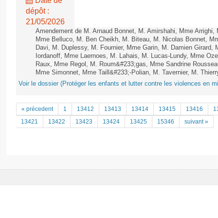
Date de
dépôt :
21/05/2026
Amendement de M. Arnaud Bonnet, M. Amirshahi, Mme Arrighi, 
Mme Belluco, M. Ben Cheikh, M. Biteau, M. Nicolas Bonnet, Mm
Davi, M. Duplessy, M. Fournier, Mme Garin, M. Damien Girard,
Iordanoff, Mme Laernoes, M. Lahais, M. Lucas-Lundy, Mme Oz
Raux, Mme Regol, M. Roum&#233;gas, Mme Sandrine Rousseau
Mme Simonnet, Mme Taill&#233;-Polian, M. Tavernier, M. Thierry
Voir le dossier (Protéger les enfants et lutter contre les violences en mi
« précedent
1
13412
13413
13414
13415
13416
1
13421
13422
13423
13424
13425
15346
suivant »