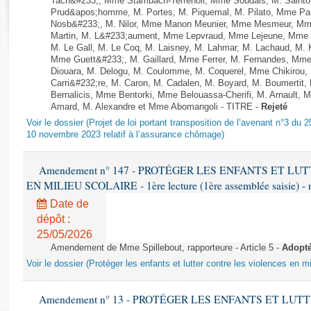
Tach&#233;, Mme Stambach-Terrenoir, Mme Soudais, M. Saintoul
Rapports d'enquête
Prud&apos;homme, M. Portes, M. Piquemal, M. Pilato, Mme 
Rapports législatifs
Nosb&#233;, M. Nilor, Mme Manon Meunier, Mme Mesmeur, Mm
Martin, M. L&#233;aument, Mme Lepvraud, Mme Lejeune, Mme L
Rapports sur l'application des lois
M. Le Gall, M. Le Coq, M. Laisney, M. Lahmar, M. Lachaud, M
Baromètre de l’application des lois
Mme Guett&#233;, M. Gaillard, Mme Ferrer, M. Fernandes, Mme
Diouara, M. Delogu, M. Coulomme, M. Coquerel, Mme Chikirou,
Carri&#232;re, M. Caron, M. Cadalen, M. Boyard, M. Boumertit,
Dossiers législatifs
Bernalicis, Mme Bentorki, Mme Belouassa-Cherifi, M. Arnault,
Amard, M. Alexandre et Mme Abomangoli - TITRE -
Rejeté
Budget et sécurité sociale
Voir le dossier (Projet de loi portant transposition de l’avenant n°3 du 
Questions écrites et orales
10 novembre 2023 relatif à l’assurance chômage)
Comptes rendus des débats
Amendement n° 147 - PROTÉGER LES ENFANTS ET L
EN MILIEU SCOLAIRE - 1ère lecture (1ère assemblée saisie) - 
Date de
dépôt :
25/05/2026
Amendement de Mme Spillebout, rapporteure - Article 5 -
Adopt
Voir le dossier (Protéger les enfants et lutter contre les violences en mi
Amendement n° 13 - PROTÉGER LES ENFANTS ET LU