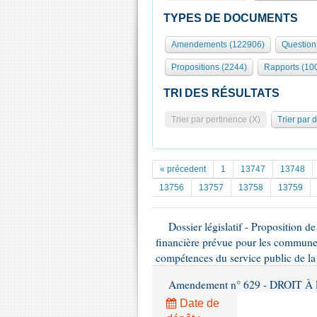
TYPES DE DOCUMENTS
Amendements (122906)
Question
Propositions (2244)
Rapports (10
TRI DES RÉSULTATS
Trier par pertinence (X)
Trier par 
« précedent
1
13747
13748
13756
13757
13758
13759
Dossier législatif - Proposition d
financière prévue pour les communes
compétences du service public de la
Amendement n° 629 - DROIT À L
Date de