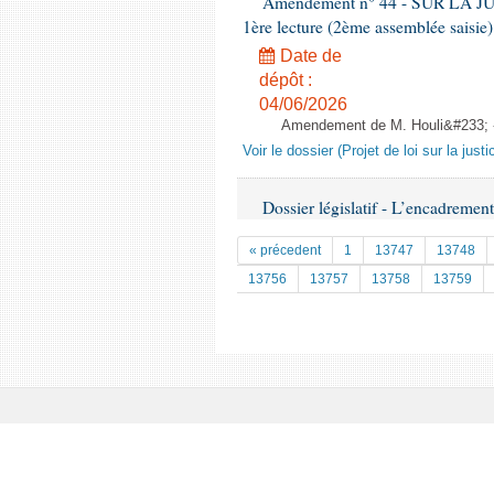
Amendement n° 44 - SUR LA 
1ère lecture (2ème assemblée saisie)
Date de
dépôt :
04/06/2026
Amendement de M. Houli&#233; - A
Voir le dossier (Projet de loi sur la just
Dossier législatif - L’encadremen
« précedent
1
13747
13748
13756
13757
13758
13759