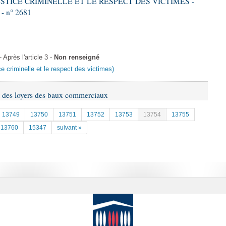
JUSTICE CRIMINELLE ET LE RESPECT DES VICTIMES -
 - n° 2681
près l'article 3 -
Non renseigné
ice criminelle et le respect des victimes)
t des loyers des baux commerciaux
13749
13750
13751
13752
13753
13754
13755
13760
15347
suivant »