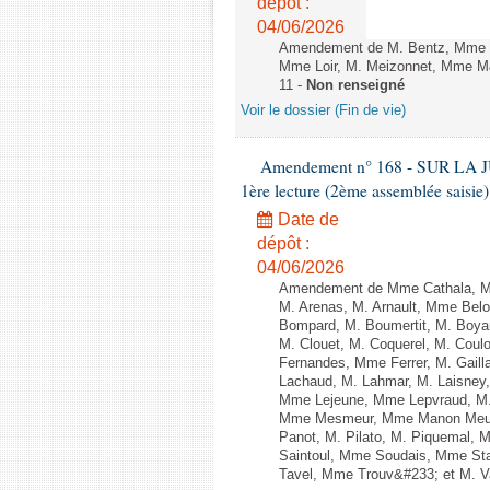
dépôt :
04/06/2026
Amendement de M. Bentz, Mme B
Mme Loir, M. Meizonnet, Mme M&
11 -
Non renseigné
Voir le dossier (Fin de vie)
Amendement n° 168 - SUR LA
1ère lecture (2ème assemblée saisie)
Date de
dépôt :
04/06/2026
Amendement de Mme Cathala, Mm
M. Arenas, M. Arnault, Mme Belou
Bompard, M. Boumertit, M. Boyar
M. Clouet, M. Coquerel, M. Cou
Fernandes, Mme Ferrer, M. Gail
Lachaud, M. Lahmar, M. Laisney,
Mme Lejeune, Mme Lepvraud, M.
Mme Mesmeur, Mme Manon Meuni
Panot, M. Pilato, M. Piquemal, 
Saintoul, Mme Soudais, Mme Sta
Tavel, Mme Trouv&#233; et M. Va