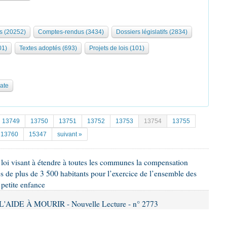
s (20252)
Comptes-rendus (3434)
Dossiers législatifs (2834)
01)
Textes adoptés (693)
Projets de lois (101)
date
13749
13750
13751
13752
13753
13754
13755
13760
15347
suivant »
e loi visant à étendre à toutes les communes la compensation
 de plus de 3 500 habitants pour l’exercice de l’ensemble des
 petite enfance
'AIDE À MOURIR - Nouvelle Lecture - n° 2773