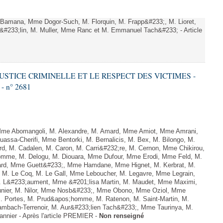
amana, Mme Dogor-Such, M. Florquin, M. Frapp&#233;, M. Lioret,
#233;lin, M. Muller, Mme Ranc et M. Emmanuel Tach&#233; - Article
 JUSTICE CRIMINELLE ET LE RESPECT DES VICTIMES -
 - n° 2681
e Abomangoli, M. Alexandre, M. Amard, Mme Amiot, Mme Amrani,
assa-Cherifi, Mme Bentorki, M. Bernalicis, M. Bex, M. Bilongo, M.
d, M. Cadalen, M. Caron, M. Carri&#232;re, M. Cernon, Mme Chikirou,
lomme, M. Delogu, M. Diouara, Mme Dufour, Mme Erodi, Mme Feld, M.
lard, Mme Guett&#233;, Mme Hamdane, Mme Hignet, M. Kerbrat, M.
 M. Le Coq, M. Le Gall, Mme Leboucher, M. Legavre, Mme Legrain,
 L&#233;aument, Mme &#201;lisa Martin, M. Maudet, Mme Maximi,
er, M. Nilor, Mme Nosb&#233;, Mme Obono, Mme Oziol, Mme
M. Portes, M. Prud&apos;homme, M. Ratenon, M. Saint-Martin, M.
mbach-Terrenoir, M. Aur&#233;lien Tach&#233;, Mme Taurinya, M.
nnier - Après l'article PREMIER -
Non renseigné