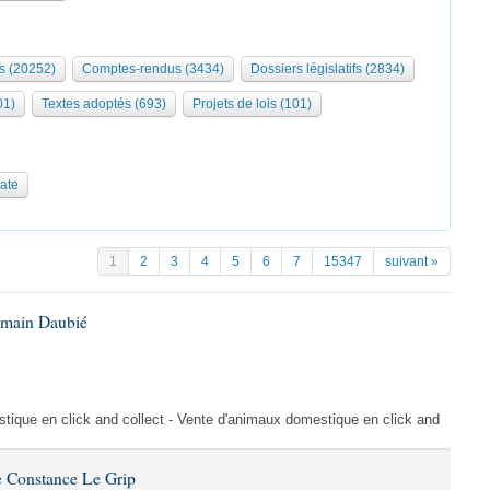
s (20252)
Comptes-rendus (3434)
Dossiers législatifs (2834)
01)
Textes adoptés (693)
Projets de lois (101)
date
1
2
3
4
5
6
7
15347
suivant »
omain Daubié
ique en click and collect - Vente d'animaux domestique en click and
 Constance Le Grip