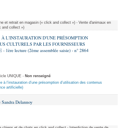
e et retrait en magasin (« click and collect ») - Vente d'animaux en
k and collect »)
VE À L'INSTAURATION D'UNE PRÉSOMPTION
US CULTURELS PAR LES FOURNISSEURS
re lecture (2ème assemblée saisie) - n° 2864
ticle UNIQUE -
Non renseigné
ive à l’instauration d’une présomption d’utilisation des contenus
ce artificielle)
e Sandra Delannoy
 chiens et de chats en click and collect - Interdiction de vente de