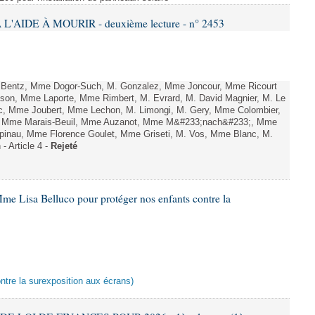
L'AIDE À MOURIR - deuxième lecture - n° 2453
. Bentz, Mme Dogor-Such, M. Gonzalez, Mme Joncour, Mme Ricourt
Tesson, Mme Laporte, Mme Rimbert, M. Evrard, M. David Magnier, M. Le
c, Mme Joubert, Mme Lechon, M. Limongi, M. Gery, Mme Colombier,
rd, Mme Marais-Beuil, Mme Auzanot, Mme M&#233;nach&#233;, Mme
;pinau, Mme Florence Goulet, Mme Griseti, M. Vos, Mme Blanc, M.
- Article 4 -
Rejeté
me Lisa Belluco pour protéger nos enfants contre la
ontre la surexposition aux écrans)