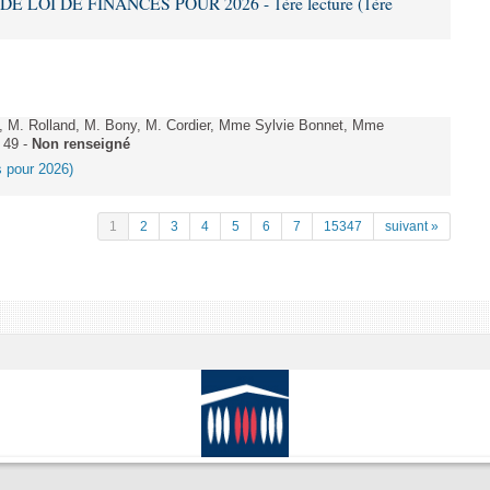
DE LOI DE FINANCES POUR 2026 - 1ère lecture (1ère
 M. Rolland, M. Bony, M. Cordier, Mme Sylvie Bonnet, Mme
 49 -
Non renseigné
es pour 2026)
1
2
3
4
5
6
7
15347
suivant »