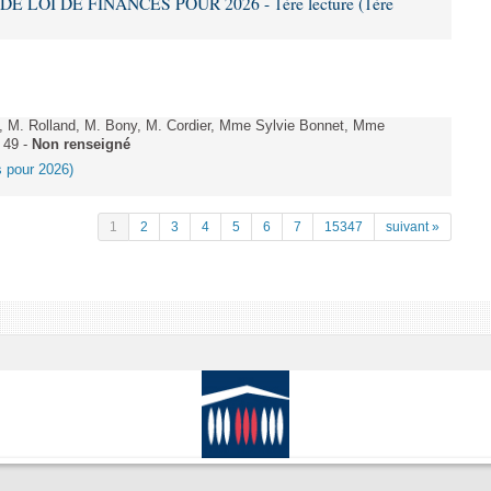
DE LOI DE FINANCES POUR 2026 - 1ère lecture (1ère
 M. Rolland, M. Bony, M. Cordier, Mme Sylvie Bonnet, Mme
 49 -
Non renseigné
es pour 2026)
1
2
3
4
5
6
7
15347
suivant »