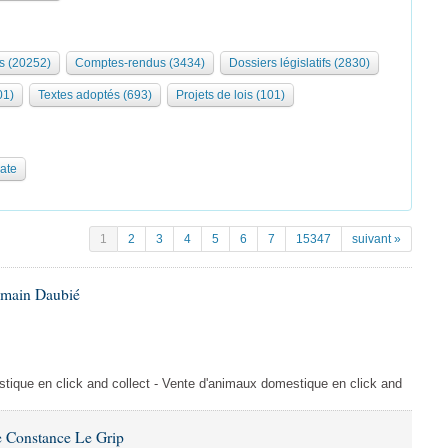
s (20252)
Comptes-rendus (3434)
Dossiers législatifs (2830)
01)
Textes adoptés (693)
Projets de lois (101)
date
1
2
3
4
5
6
7
15347
suivant »
omain Daubié
ique en click and collect - Vente d'animaux domestique en click and
 Constance Le Grip