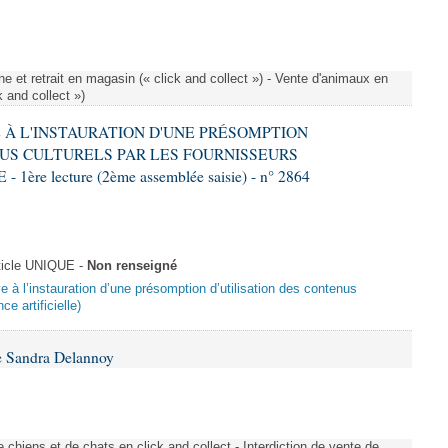
e et retrait en magasin (« click and collect ») - Vente d'animaux en
k and collect »)
VE À L'INSTAURATION D'UNE PRÉSOMPTION
US CULTURELS PAR LES FOURNISSEURS
re lecture (2ème assemblée saisie) - n° 2864
ticle UNIQUE -
Non renseigné
ive à l’instauration d’une présomption d’utilisation des contenus
ce artificielle)
e Sandra Delannoy
 chiens et de chats en click and collect - Interdiction de vente de