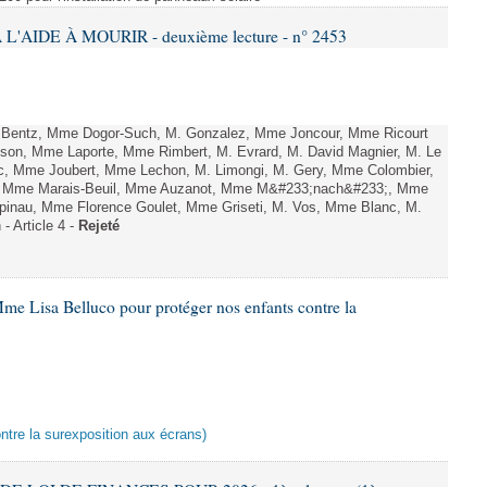
L'AIDE À MOURIR - deuxième lecture - n° 2453
. Bentz, Mme Dogor-Such, M. Gonzalez, Mme Joncour, Mme Ricourt
Tesson, Mme Laporte, Mme Rimbert, M. Evrard, M. David Magnier, M. Le
c, Mme Joubert, Mme Lechon, M. Limongi, M. Gery, Mme Colombier,
rd, Mme Marais-Beuil, Mme Auzanot, Mme M&#233;nach&#233;, Mme
;pinau, Mme Florence Goulet, Mme Griseti, M. Vos, Mme Blanc, M.
- Article 4 -
Rejeté
me Lisa Belluco pour protéger nos enfants contre la
ontre la surexposition aux écrans)