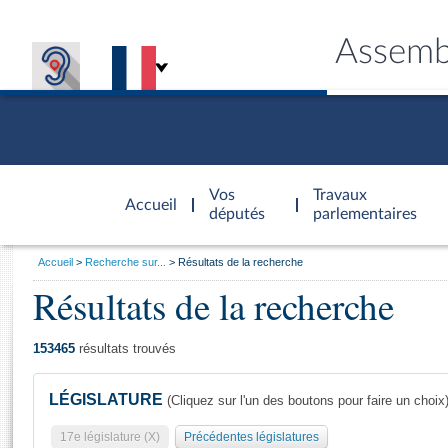
Assemb
Accèder à
la page
Vos
Travaux
Accueil
d'accueil
députés
parlementaires
Vous
Accueil
Recherche sur...
Résultats de la recherche
êtes
Résultats de la recherche
Général
ici
CONNEX
TRAVA
CONNA
DÉC
:
153465
résultats trouvés
LÉGISLATURE
(Cliquez sur l'un des boutons pour faire un choix
17e législature (X)
Précédentes législatures