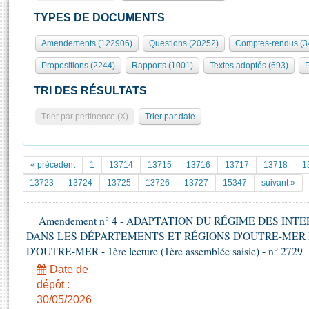
S'id
Présidence
Séance publique
Rôle et pouvoirs de l'Assemblée
Visiter l'Assemblée
TYPES DE DOCUMENTS
Fiches « Connaissance de l’Assemblée »
577 députés
Commissions et autres organes
Visite virtuelle du palais Bourbon
Amendements (122906)
Questions (20252)
Comptes-rendus (3
Organisation de l'Assemblée
Groupes politiques
Europe et International
Assister à une séance
Mot
Propositions (2244)
Rapports (1001)
Textes adoptés (693)
P
Présidence
Conférence des Présidents
Bureau
Collège des Ques
Élections législatives
Contrôle et évaluation
Accès des chercheurs à l’Assemblée
TRI DES RÉSULTATS
Congrès
Les évènements
S'inscrire
Trier par pertinence (X)
Trier par date
Pétitions
Statistiques et chiffres clés
Transparence et déontologie
Vous n'ave
Patrimoine
E
Documents de référence
« précedent
1
13714
13715
13716
13717
13718
1
La Bibliothèque
( Constitution | Règlement de l'Assemblée ... )
Documents parlementaires
13723
13724
13725
13726
13727
15347
suivant »
Les archives
Projets de loi
Contacts et plan d'accès
Amendement n° 4 - ADAPTATION DU RÉGIME DES IN
Propositions de loi
Histoire
DANS LES DÉPARTEMENTS ET RÉGIONS D'OUTRE-MER 
Photos libres de droit
Amendements
Juniors
D'OUTRE-MER - 1ère lecture (1ère assemblée saisie) - n° 2729
Textes adoptés
Anciennes législatures
Date de
dépôt :
Liens vers les sites publics
Rapports d'information
30/05/2026