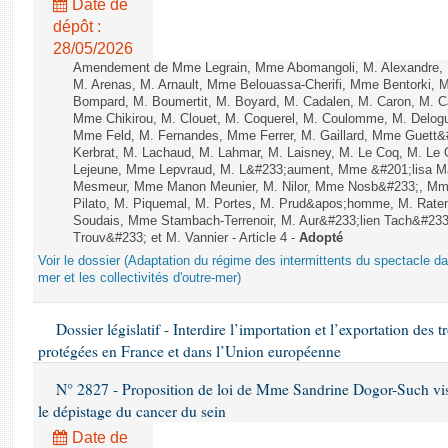
Date de
dépôt :
28/05/2026
Amendement de Mme Legrain, Mme Abomangoli, M. Alexandre,
M. Arenas, M. Arnault, Mme Belouassa-Cherifi, Mme Bentorki, M.
Bompard, M. Boumertit, M. Boyard, M. Cadalen, M. Caron, M. C
Mme Chikirou, M. Clouet, M. Coquerel, M. Coulomme, M. Delog
Mme Feld, M. Fernandes, Mme Ferrer, M. Gaillard, Mme Guet
Kerbrat, M. Lachaud, M. Lahmar, M. Laisney, M. Le Coq, M. Le
Lejeune, Mme Lepvraud, M. L&#233;aument, Mme &#201;lisa M
Mesmeur, Mme Manon Meunier, M. Nilor, Mme Nosb&#233;, Mm
Pilato, M. Piquemal, M. Portes, M. Prud&apos;homme, M. Raten
Soudais, Mme Stambach-Terrenoir, M. Aur&#233;lien Tach&#233
Trouv&#233; et M. Vannier - Article 4 -
Adopté
Voir le dossier (Adaptation du régime des intermittents du spectacle da
mer et les collectivités d'outre-mer)
Dossier législatif - Interdire l’importation et l’exportation des
protégées en France et dans l’Union européenne
N° 2827 - Proposition de loi de Mme Sandrine Dogor-Such visant
le dépistage du cancer du sein
Date de