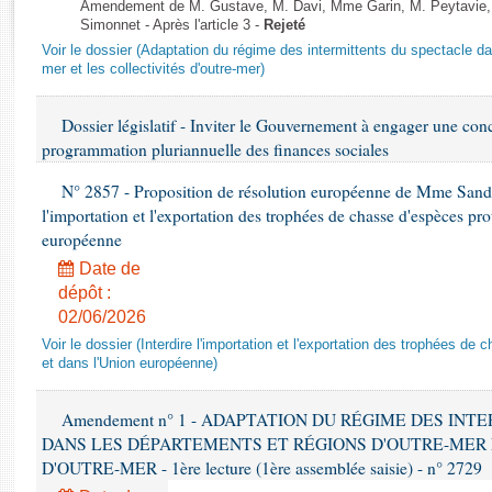
Rapports d'enquête
Amendement de M. Gustave, M. Davi, Mme Garin, M. Peytavie
Simonnet - Après l'article 3 -
Rejeté
Rapports législatifs
Voir le dossier (Adaptation du régime des intermittents du spectacle da
Rapports sur l'application des lois
mer et les collectivités d'outre-mer)
Baromètre de l’application des lois
Dossier législatif - Inviter le Gouvernement à engager une conc
programmation pluriannuelle des finances sociales
Dossiers législatifs
Budget et sécurité sociale
N° 2857 - Proposition de résolution européenne de Mme Sandra
Questions écrites et orales
l'importation et l'exportation des trophées de chasse d'espèces pr
Comptes rendus des débats
européenne
Date de
dépôt :
02/06/2026
Voir le dossier (Interdire l'importation et l'exportation des trophées d
et dans l'Union européenne)
Amendement n° 1 - ADAPTATION DU RÉGIME DES IN
DANS LES DÉPARTEMENTS ET RÉGIONS D'OUTRE-MER 
D'OUTRE-MER - 1ère lecture (1ère assemblée saisie) - n° 2729