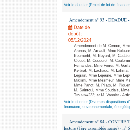
Voir le dossier (Projet de loi de financ
Amendement n° 93 - DDADUE - 1èr
Date de
dépôt :
05/12/2024
Amendement de M. Cernon, Mme 
Arenas, M. Arnault, Mme Belouas
Boumertit, M. Boyard, M. Cadale
Clouet, M. Coquerel, M. Coulom
Fernandes, Mme Ferrer, M. Gail
Kerbrat, M. Lachaud, M. Lahmar
Legrain, Mme Lejeune, Mme Lep
Maximi, Mme Mesmeur, Mme Man
Mme Panot, M. Pilato, M. Pique
M. Saintoul, Mme Soudais, Mme 
Trouv&#233; et M. Vannier - Artic
Voir le dossier (Diverses dispositions 
financière, environnementale, énergétiq
Amendement n° 84 - CONTRE
lecture (1ère assemblée saisie) - n° 