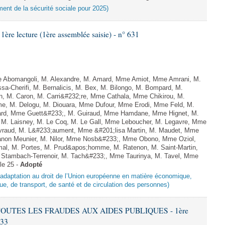
ement de la sécurité sociale pour 2025)
e lecture (1ère assemblée saisie) - n° 631
Abomangoli, M. Alexandre, M. Amard, Mme Amiot, Mme Amrani, M.
sa-Cherifi, M. Bernalicis, M. Bex, M. Bilongo, M. Bompard, M.
n, M. Caron, M. Carri&#232;re, Mme Cathala, Mme Chikirou, M.
me, M. Delogu, M. Diouara, Mme Dufour, Mme Erodi, Mme Feld, M.
lard, Mme Guett&#233;, M. Guiraud, Mme Hamdane, Mme Hignet, M.
, M. Laisney, M. Le Coq, M. Le Gall, Mme Leboucher, M. Legavre, Mme
vraud, M. L&#233;aument, Mme &#201;lisa Martin, M. Maudet, Mme
on Meunier, M. Nilor, Mme Nosb&#233;, Mme Obono, Mme Oziol,
mal, M. Portes, M. Prud&apos;homme, M. Ratenon, M. Saint-Martin,
Stambach-Terrenoir, M. Tach&#233;, Mme Taurinya, M. Tavel, Mme
le 25 -
Adopté
d’adaptation au droit de l’Union européenne en matière économique,
ue, de transport, de santé et de circulation des personnes)
 TOUTES LES FRAUDES AUX AIDES PUBLIQUES - 1ère
633