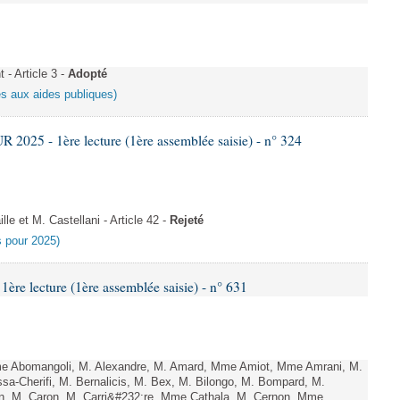
- Article 3 -
Adopté
es aux aides publiques)
025 - 1ère lecture (1ère assemblée saisie) - n° 324
e et M. Castellani - Article 42 -
Rejeté
es pour 2025)
e lecture (1ère assemblée saisie) - n° 631
 Abomangoli, M. Alexandre, M. Amard, Mme Amiot, Mme Amrani, M.
sa-Cherifi, M. Bernalicis, M. Bex, M. Bilongo, M. Bompard, M.
en, M. Caron, M. Carri&#232;re, Mme Cathala, M. Cernon, Mme