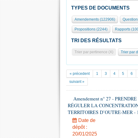
TYPES DE DOCUMENTS
Amendements (122906)
Question
Propositions (2244)
Rapports (10
TRI DES RÉSULTATS
Trier par pertinence (X)
Trier par 
« précedent
1
3
4
5
6
suivant »
Amendement n° 27 - PREND
RÉGULER LA CONCENTRATION
TERRITOIRES D’OUTRE-MER - 1ère l
Date de
dépôt :
20/01/2025