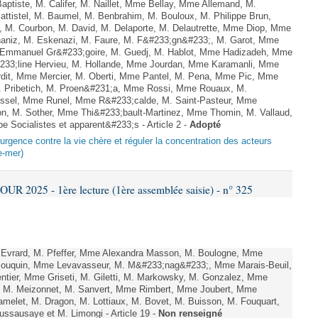
ptiste, M. Califer, M. Naillet, Mme Bellay, Mme Allemand, M.
ttistel, M. Baumel, M. Benbrahim, M. Bouloux, M. Philippe Brun,
, M. Courbon, M. David, M. Delaporte, M. Delautrette, Mme Diop, Mme
aniz, M. Eskenazi, M. Faure, M. F&#233;gn&#233;, M. Garot, Mme
 Emmanuel Gr&#233;goire, M. Guedj, M. Hablot, Mme Hadizadeh, Mme
233;line Hervieu, M. Hollande, Mme Jourdan, Mme Karamanli, Mme
rdit, Mme Mercier, M. Oberti, Mme Pantel, M. Pena, Mme Pic, Mme
M. Pribetich, M. Proen&#231;a, Mme Rossi, Mme Rouaux, M.
ussel, Mme Runel, Mme R&#233;calde, M. Saint-Pasteur, Mme
on, M. Sother, Mme Thi&#233;bault-Martinez, Mme Thomin, M. Vallaud,
e Socialistes et apparent&#233;s - Article 2 -
Adopté
urgence contre la vie chère et réguler la concentration des acteurs
e-mer)
 2025 - 1ère lecture (1ère assemblée saisie) - n° 325
 Evrard, M. Pfeffer, Mme Alexandra Masson, M. Boulogne, Mme
Bouquin, Mme Levavasseur, M. M&#233;nag&#233;, Mme Marais-Beuil,
tier, Mme Griseti, M. Giletti, M. Markowsky, M. Gonzalez, Mme
n, M. Meizonnet, M. Sanvert, Mme Rimbert, Mme Joubert, Mme
elet, M. Dragon, M. Lottiaux, M. Bovet, M. Buisson, M. Fouquart,
Dussausaye et M. Limongi - Article 19 -
Non renseigné