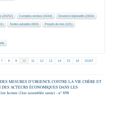
s (20252)
Comptes-rendus (3434)
Dossiers législatifs (2834)
01)
Textes adoptés (693)
Projets de lois (101)
date
7
8
9
10
11
12
13
14
15
16
15347
RE DES MESURES D’URGENCE CONTRE LA VIE CHÈRE ET
 DES ACTEURS ÉCONOMIQUES DANS LES
ecture (1ère assemblée saisie) - n° 698