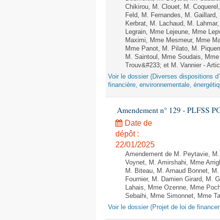
Chikirou, M. Clouet, M. Coquer
Feld, M. Fernandes, M. Gaillar
Kerbrat, M. Lachaud, M. Lahmar
Legrain, Mme Lejeune, Mme Lep
Maximi, Mme Mesmeur, Mme Man
Mme Panot, M. Pilato, M. Pique
M. Saintoul, Mme Soudais, Mme 
Trouv&#233; et M. Vannier - Artic
Voir le dossier (Diverses dispositions 
financière, environnementale, énergétiq
Amendement n° 129 - PLFSS POU
Date de
dépôt :
22/01/2025
Amendement de M. Peytavie, M.
Voynet, M. Amirshahi, Mme Arri
M. Biteau, M. Arnaud Bonnet, M.
Fournier, M. Damien Girard, M. 
Lahais, Mme Ozenne, Mme Pocho
Sebaihi, Mme Simonnet, Mme Taill
Voir le dossier (Projet de loi de financ