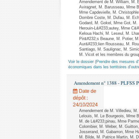
Amendement de M. William, M. Ba
Aviragnet, M. Barusseau, Mme Ba
Mme Capdevielle, M. Christophle
Dombre Coste, M. Dufau, M. Ech
Godard, M. Gokel, Mme Got, M.
Herouin-L&#233;autey, Mme C&#
Keloua Hachi, M. Leseul, M. Lha
Pir&#232;s Beaune, M. Potier, 
Aur&#233;lien Rousseau, M. Ro
Santiago, M. Saulignac, M. Simi
M. Vicot et les membres du group
Voir le dossier (Prendre des mesures d’
économiques dans les territoires d’outr
Amendement n° 1388 - PLFSS POUR
Date de
dépôt :
24/10/2024
Amendement de M. Villedieu, M.
Lelouis, M. Le Bourgeois, Mme 
M. de L&#233;pinau, Mme Parmen
Colombier, M. Weber, M. Guitto
Josserand, M. Gabarron, Mme Ham
M. Bilde, M. Patrice Martin, M. 