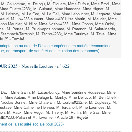
el, M. Coulomme, M. Delogu, M. Diouara, Mme Dufour, Mme Erodi, Mme
d, Mme Guett&#233;, M. Guiraud, Mme Hamdane, Mme Hignet, M.
, M. Laisney, M. Le Coq, M. Le Gall, Mme Leboucher, M. Legavre, Mme
vraud, M. L&#233;aument, Mme &#201;lisa Martin, M. Maudet, Mme
on Meunier, M. Nilor, Mme Nosb&#233;, Mme Obono, Mme Oziol,
mal, M. Portes, M. Prud&apos;homme, M. Ratenon, M. Saint-Martin,
Stambach-Terrenoir, M. Tach&#233;, Mme Taurinya, M. Tavel, Mme
le 25 -
Tombé
d’adaptation au droit de l’Union européenne en matière économique,
ue, de transport, de santé et de circulation des personnes)
R 2025 - Nouvelle Lecture - n° 622
 Davi, Mme Garin, M. Lucas-Lundy, Mme Sandrine Rousseau, Mme
ghi, Mme Autain, Mme Balage El Mariky, Mme Belluco, M. Ben Cheikh,
 Nicolas Bonnet, Mme Chatelain, M. Corbi&#232;re, M. Duplessy, M.
Gustave, Mme Catherine Hervieu, M. Iordanoff, Mme Laernoes, M.
n, M. Raux, Mme Regol, M. Thierry, M. Ruffin, Mme Sas, Mme
&#233;-Polian et M. Tavernier - Article 19 -
Rejeté
ement de la sécurité sociale pour 2025)