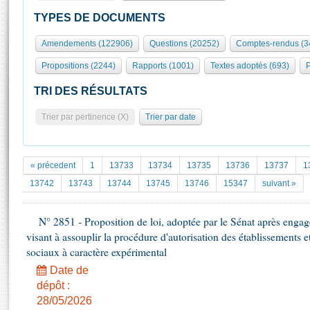
S'id
Présidence
Séance publique
Rôle et pouvoirs de l'Assemblée
Visiter l'Assemblée
TYPES DE DOCUMENTS
Fiches « Connaissance de l’Assemblée »
577 députés
Commissions et autres organes
Visite virtuelle du palais Bourbon
Amendements (122906)
Questions (20252)
Comptes-rendus (3
Organisation de l'Assemblée
Groupes politiques
Europe et International
Assister à une séance
Mot
Propositions (2244)
Rapports (1001)
Textes adoptés (693)
P
Présidence
Conférence des Présidents
Bureau
Collège des Ques
Élections législatives
Contrôle et évaluation
Accès des chercheurs à l’Assemblée
TRI DES RÉSULTATS
Congrès
Les évènements
S'inscrire
Trier par pertinence (X)
Trier par date
Pétitions
Statistiques et chiffres clés
Transparence et déontologie
Vous n'ave
Patrimoine
E
Documents de référence
« précedent
1
13733
13734
13735
13736
13737
1
La Bibliothèque
( Constitution | Règlement de l'Assemblée ... )
Documents parlementaires
13742
13743
13744
13745
13746
15347
suivant »
Les archives
Projets de loi
Contacts et plan d'accès
N° 2851 - Proposition de loi, adoptée par le Sénat après engag
Propositions de loi
Histoire
visant à assouplir la procédure d'autorisation des établissements 
Photos libres de droit
Amendements
Juniors
sociaux à caractère expérimental
Textes adoptés
Anciennes législatures
Date de
dépôt :
Liens vers les sites publics
Rapports d'information
28/05/2026