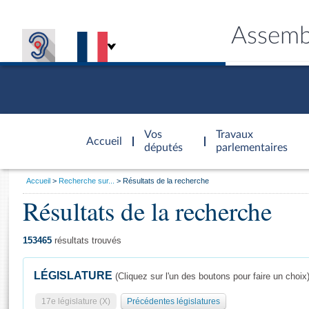
Assemb
Accèder à
la page
Vos
Travaux
Accueil
d'accueil
députés
parlementaires
Vous
Accueil
Recherche sur...
Résultats de la recherche
êtes
Résultats de la recherche
Général
ici
CONNEX
TRAVA
CONNA
DÉC
:
153465
résultats trouvés
LÉGISLATURE
(Cliquez sur l'un des boutons pour faire un choix
17e législature (X)
Précédentes législatures