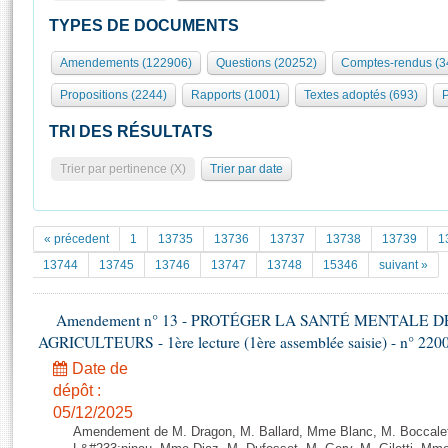
S'id
Présidence
Séance publique
Rôle et pouvoirs de l'Assemblée
Visiter l'Assemblée
TYPES DE DOCUMENTS
Fiches « Connaissance de l’Assemblée »
577 députés
Commissions et autres organes
Visite virtuelle du palais Bourbon
Amendements (122906)
Questions (20252)
Comptes-rendus (3
Organisation de l'Assemblée
Groupes politiques
Europe et International
Assister à une séance
Mot
Propositions (2244)
Rapports (1001)
Textes adoptés (693)
P
Présidence
Conférence des Présidents
Bureau
Collège des Ques
Élections législatives
Contrôle et évaluation
Accès des chercheurs à l’Assemblée
TRI DES RÉSULTATS
Congrès
Les évènements
S'inscrire
Trier par pertinence (X)
Trier par date
Pétitions
Statistiques et chiffres clés
Transparence et déontologie
Vous n'ave
Patrimoine
E
Documents de référence
« précedent
1
13735
13736
13737
13738
13739
1
La Bibliothèque
( Constitution | Règlement de l'Assemblée ... )
Documents parlementaires
13744
13745
13746
13747
13748
15346
suivant »
Les archives
Projets de loi
Contacts et plan d'accès
Amendement n° 13 - PROTÉGER LA SANTÉ MENTALE D
Propositions de loi
Histoire
AGRICULTEURS - 1ère lecture (1ère assemblée saisie) - n° 220
Photos libres de droit
Amendements
Juniors
Date de
Textes adoptés
Anciennes législatures
dépôt :
05/12/2025
Liens vers les sites publics
Rapports d'information
Amendement de M. Dragon, M. Ballard, Mme Blanc, M. Boccalet