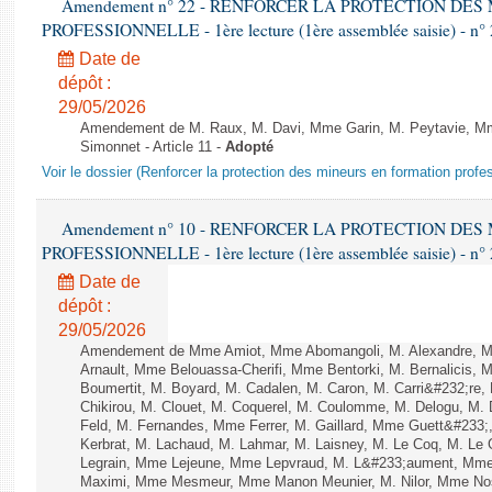
Amendement n° 22 - RENFORCER LA PROTECTION DE
PROFESSIONNELLE - 1ère lecture (1ère assemblée saisie) - n°
Date de
dépôt :
29/05/2026
Amendement de M. Raux, M. Davi, Mme Garin, M. Peytavie, 
Simonnet - Article 11 -
Adopté
Voir le dossier (Renforcer la protection des mineurs en formation profe
Amendement n° 10 - RENFORCER LA PROTECTION DE
PROFESSIONNELLE - 1ère lecture (1ère assemblée saisie) - n°
Date de
dépôt :
29/05/2026
Amendement de Mme Amiot, Mme Abomangoli, M. Alexandre, M.
Arnault, Mme Belouassa-Cherifi, Mme Bentorki, M. Bernalicis, 
Boumertit, M. Boyard, M. Cadalen, M. Caron, M. Carri&#232;re
Chikirou, M. Clouet, M. Coquerel, M. Coulomme, M. Delogu, M
Feld, M. Fernandes, Mme Ferrer, M. Gaillard, Mme Guett&#23
Kerbrat, M. Lachaud, M. Lahmar, M. Laisney, M. Le Coq, M. Le
Legrain, Mme Lejeune, Mme Lepvraud, M. L&#233;aument, Mme
Maximi, Mme Mesmeur, Mme Manon Meunier, M. Nilor, Mme N