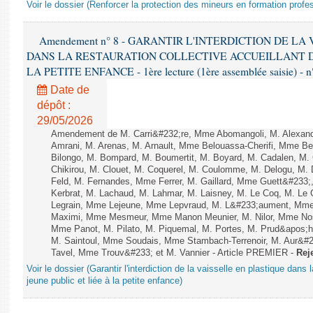
Voir le dossier (Renforcer la protection des mineurs en formation profe
Amendement n° 8 - GARANTIR L'INTERDICTION DE LA
DANS LA RESTAURATION COLLECTIVE ACCUEILLANT DU
LA PETITE ENFANCE - 1ère lecture (1ère assemblée saisie) - n
Date de
dépôt :
29/05/2026
Amendement de M. Carri&#232;re, Mme Abomangoli, M. Alexan
Amrani, M. Arenas, M. Arnault, Mme Belouassa-Cherifi, Mme Ben
Bilongo, M. Bompard, M. Boumertit, M. Boyard, M. Cadalen, M
Chikirou, M. Clouet, M. Coquerel, M. Coulomme, M. Delogu, M
Feld, M. Fernandes, Mme Ferrer, M. Gaillard, Mme Guett&#23
Kerbrat, M. Lachaud, M. Lahmar, M. Laisney, M. Le Coq, M. Le
Legrain, Mme Lejeune, Mme Lepvraud, M. L&#233;aument, Mme
Maximi, Mme Mesmeur, Mme Manon Meunier, M. Nilor, Mme N
Mme Panot, M. Pilato, M. Piquemal, M. Portes, M. Prud&apos;h
M. Saintoul, Mme Soudais, Mme Stambach-Terrenoir, M. Aur&#2
Tavel, Mme Trouv&#233; et M. Vannier - Article PREMIER -
Rej
Voir le dossier (Garantir l'interdiction de la vaisselle en plastique dans 
jeune public et liée à la petite enfance)