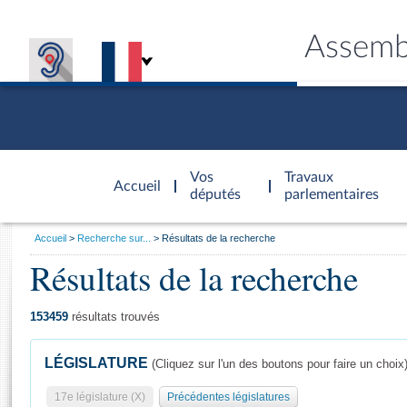
Assemb
Accèder à
la page
Vos
Travaux
Accueil
d'accueil
députés
parlementaires
Vous
Accueil
Recherche sur...
Résultats de la recherche
êtes
Résultats de la recherche
Général
ici
CONNEX
TRAVA
CONNA
DÉC
:
153459
résultats trouvés
LÉGISLATURE
(Cliquez sur l'un des boutons pour faire un choix
17e législature (X)
Précédentes législatures