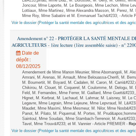
L&#233;pinau, Mme Diaz, M. Dufosset, M. Gery, M. Giletti, M
Rapports d'enquête
Joncour, Mme Laporte, M. Le Bourgeois, Mme Lechon, Mme Leva
Rapports législatifs
Lottiaux, Mme Martinez, Mme Alexandra Masson, M. Perez, M.
Mme Roy, Mme Sabatini et M. Emmanuel Tach&#233; - Article
Rapports sur l'application des lois
Voir le dossier (Protéger la santé mentale des agricultrices et des agric
Baromètre de l’application des lois
Amendement n° 22 - PROTÉGER LA SANTÉ MENTALE D
Dossiers législatifs
AGRICULTEURS - 1ère lecture (1ère assemblée saisie) - n° 220
Budget et sécurité sociale
Date de
Questions écrites et orales
dépôt :
Comptes rendus des débats
08/12/2025
Amendement de Mme Manon Meunier, Mme Abomangoli, M. Ale
Amrani, M. Arenas, M. Arnault, Mme Belouassa-Cherifi, M. Bern
M. Boumertit, M. Boyard, M. Cadalen, M. Caron, M. Carri&#232
Chikirou, M. Clouet, M. Coquerel, M. Coulomme, M. Delogu, M
Feld, M. Fernandes, Mme Ferrer, M. Gaillard, Mme Guett&#23
Hignet, M. Kerbrat, M. Lachaud, M. Lahmar, M. Laisney, M. Le 
Legavre, Mme Legrain, Mme Lejeune, Mme Lepvraud, M. L&#233
Maudet, Mme Maximi, Mme Mesmeur, M. Nilor, Mme Nosb&#23
Panot, M. Pilato, M. Piquemal, M. Portes, M. Prud&apos;homme
Saintoul, Mme Soudais, Mme Stambach-Terrenoir, M. Aur&#233;
Tavel, Mme Trouv&#233; et M. Vannier - Article PREMIER -
Rej
Voir le dossier (Protéger la santé mentale des agricultrices et des agric