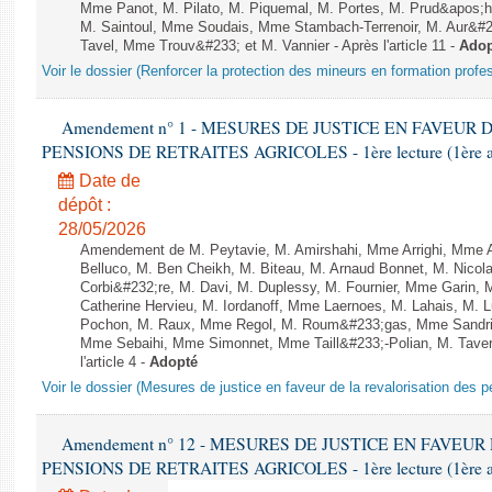
Mme Panot, M. Pilato, M. Piquemal, M. Portes, M. Prud&apos;h
M. Saintoul, Mme Soudais, Mme Stambach-Terrenoir, M. Aur&#2
Tavel, Mme Trouv&#233; et M. Vannier - Après l'article 11 -
Adop
Voir le dossier (Renforcer la protection des mineurs en formation profe
Amendement n° 1 - MESURES DE JUSTICE EN FAVEUR
PENSIONS DE RETRAITES AGRICOLES - 1ère lecture (1ère asse
Date de
dépôt :
28/05/2026
Amendement de M. Peytavie, M. Amirshahi, Mme Arrighi, Mme 
Belluco, M. Ben Cheikh, M. Biteau, M. Arnaud Bonnet, M. Nicol
Corbi&#232;re, M. Davi, M. Duplessy, M. Fournier, Mme Garin,
Catherine Hervieu, M. Iordanoff, Mme Laernoes, M. Lahais, M
Pochon, M. Raux, Mme Regol, M. Roum&#233;gas, Mme Sandri
Mme Sebaihi, Mme Simonnet, Mme Taill&#233;-Polian, M. Tavern
l'article 4 -
Adopté
Voir le dossier (Mesures de justice en faveur de la revalorisation des p
Amendement n° 12 - MESURES DE JUSTICE EN FAVEU
PENSIONS DE RETRAITES AGRICOLES - 1ère lecture (1ère asse