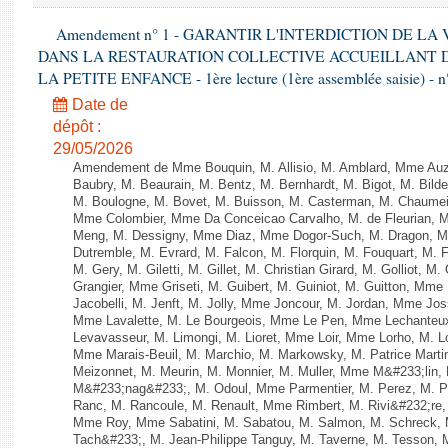
Amendement n° 1 - GARANTIR L'INTERDICTION DE LA
DANS LA RESTAURATION COLLECTIVE ACCUEILLANT DU
LA PETITE ENFANCE - 1ère lecture (1ère assemblée saisie) - n
Date de
dépôt :
29/05/2026
Amendement de Mme Bouquin, M. Allisio, M. Amblard, Mme Auz
Baubry, M. Beaurain, M. Bentz, M. Bernhardt, M. Bigot, M. Bilde
M. Boulogne, M. Bovet, M. Buisson, M. Casterman, M. Chaumei
Mme Colombier, Mme Da Conceicao Carvalho, M. de Fleurian, 
Meng, M. Dessigny, Mme Diaz, Mme Dogor-Such, M. Dragon, M
Dutremble, M. Evrard, M. Falcon, M. Florquin, M. Fouquart, M.
M. Gery, M. Giletti, M. Gillet, M. Christian Girard, M. Golliot,
Grangier, Mme Griseti, M. Guibert, M. Guiniot, M. Guitton, Mm
Jacobelli, M. Jenft, M. Jolly, Mme Joncour, M. Jordan, Mme J
Mme Lavalette, M. Le Bourgeois, Mme Le Pen, Mme Lechante
Levavasseur, M. Limongi, M. Lioret, Mme Loir, Mme Lorho, M. Lo
Mme Marais-Beuil, M. Marchio, M. Markowsky, M. Patrice Marti
Meizonnet, M. Meurin, M. Monnier, M. Muller, Mme M&#233;li
M&#233;nag&#233;, M. Odoul, Mme Parmentier, M. Perez, M. P
Ranc, M. Rancoule, M. Renault, Mme Rimbert, M. Rivi&#232;re
Mme Roy, Mme Sabatini, M. Sabatou, M. Salmon, M. Schreck,
Tach&#233;, M. Jean-Philippe Tanguy, M. Taverne, M. Tesson, M